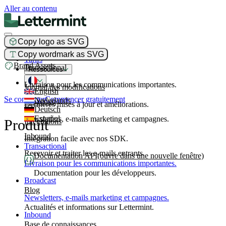
Aller au contenu
Copy logo as SVG
Produit
Copy wordmark as SVG
Tarifs
Brand Assets
Transactional
Ressources
Livraison pour les communications importantes.
Journal des modifications
English
Se connecter
Commencer gratuitement
Nederlands
Broadcast
Dernières mises à jour et améliorations.
Deutsch
Español
Newsletters, e-mails marketing et campagnes.
Produit
Intégrations
Inbound
Intégration facile avec nos SDK.
Transactional
Recevoir et traiter les e-mails entrants.
Documentation API
(ouvre dans une nouvelle fenêtre)
Livraison pour les communications importantes.
Documentation pour les développeurs.
Broadcast
Blog
Newsletters, e-mails marketing et campagnes.
Actualités et informations sur Lettermint.
Inbound
Base de connaissances