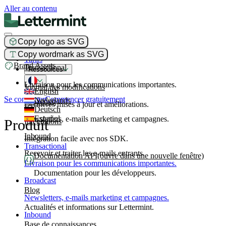
Aller au contenu
Copy logo as SVG
Produit
Copy wordmark as SVG
Tarifs
Brand Assets
Transactional
Ressources
Livraison pour les communications importantes.
Journal des modifications
English
Se connecter
Commencer gratuitement
Nederlands
Broadcast
Dernières mises à jour et améliorations.
Deutsch
Español
Newsletters, e-mails marketing et campagnes.
Produit
Intégrations
Inbound
Intégration facile avec nos SDK.
Transactional
Recevoir et traiter les e-mails entrants.
Documentation API
(ouvre dans une nouvelle fenêtre)
Livraison pour les communications importantes.
Documentation pour les développeurs.
Broadcast
Blog
Newsletters, e-mails marketing et campagnes.
Actualités et informations sur Lettermint.
Inbound
Base de connaissances