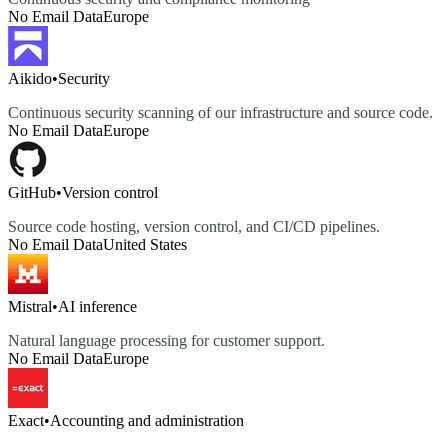
No Email Data
Europe
Aikido
•
Security
Continuous security scanning of our infrastructure and source code.
No Email Data
Europe
GitHub
•
Version control
Source code hosting, version control, and CI/CD pipelines.
No Email Data
United States
Mistral
•
AI inference
Natural language processing for customer support.
No Email Data
Europe
Exact
•
Accounting and administration