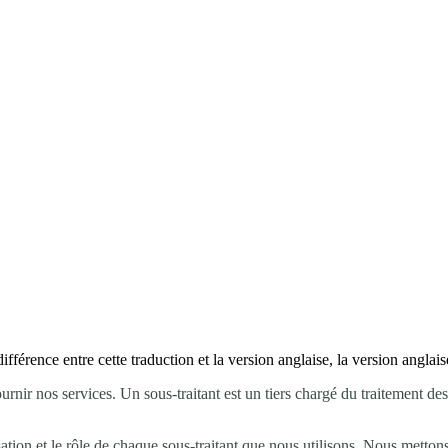
fférence entre cette traduction et la version anglaise, la version anglaise
à fournir nos services. Un sous-traitant est un tiers chargé du traitement
isation et le rôle de chaque sous-traitant que nous utilisons. Nous metto