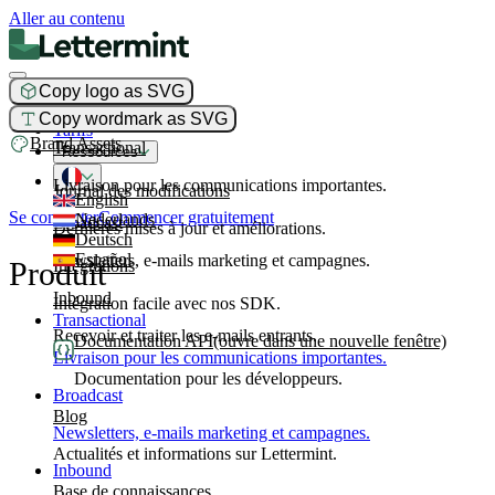
Aller au contenu
Copy logo as SVG
Produit
Copy wordmark as SVG
Tarifs
Brand Assets
Transactional
Ressources
Livraison pour les communications importantes.
Journal des modifications
English
Se connecter
Commencer gratuitement
Nederlands
Broadcast
Dernières mises à jour et améliorations.
Deutsch
Español
Newsletters, e-mails marketing et campagnes.
Produit
Intégrations
Inbound
Intégration facile avec nos SDK.
Transactional
Recevoir et traiter les e-mails entrants.
Documentation API
(ouvre dans une nouvelle fenêtre)
Livraison pour les communications importantes.
Documentation pour les développeurs.
Broadcast
Blog
Newsletters, e-mails marketing et campagnes.
Actualités et informations sur Lettermint.
Inbound
Base de connaissances