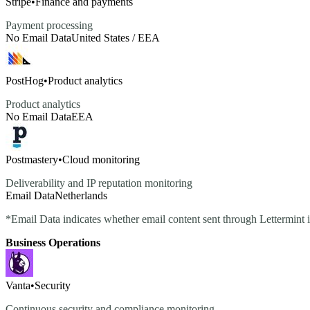
Stripe
•
Finance and payments
Payment processing
No Email Data
United States / EEA
PostHog
•
Product analytics
Product analytics
No Email Data
EEA
Postmastery
•
Cloud monitoring
Deliverability and IP reputation monitoring
Email Data
Netherlands
*Email Data indicates whether email content sent through Lettermint is 
Business Operations
Vanta
•
Security
Continuous security and compliance monitoring