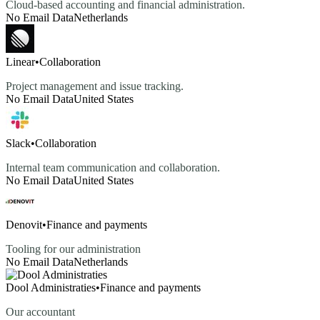
Cloud-based accounting and financial administration.
No Email Data
Netherlands
Linear
•
Collaboration
Project management and issue tracking.
No Email Data
United States
Slack
•
Collaboration
Internal team communication and collaboration.
No Email Data
United States
Denovit
•
Finance and payments
Tooling for our administration
No Email Data
Netherlands
Dool Administraties
•
Finance and payments
Our accountant