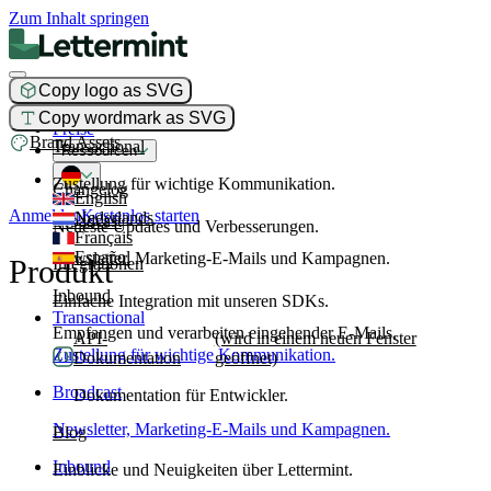
Zum Inhalt springen
Copy logo as SVG
Produkt
Copy wordmark as SVG
Preise
Brand Assets
Transactional
Ressourcen
Zustellung für wichtige Kommunikation.
Changelog
English
Anmelden
Kostenlos starten
Nederlands
Broadcast
Neueste Updates und Verbesserungen.
Français
Español
Newsletter, Marketing-E-Mails und Kampagnen.
Produkt
Integrationen
Inbound
Einfache Integration mit unseren SDKs.
Transactional
Empfangen und verarbeiten eingehender E-Mails.
API-
(wird in einem neuen Fenster
Zustellung für wichtige Kommunikation.
Dokumentation
geöffnet)
Broadcast
Dokumentation für Entwickler.
Newsletter, Marketing-E-Mails und Kampagnen.
Blog
Inbound
Einblicke und Neuigkeiten über Lettermint.