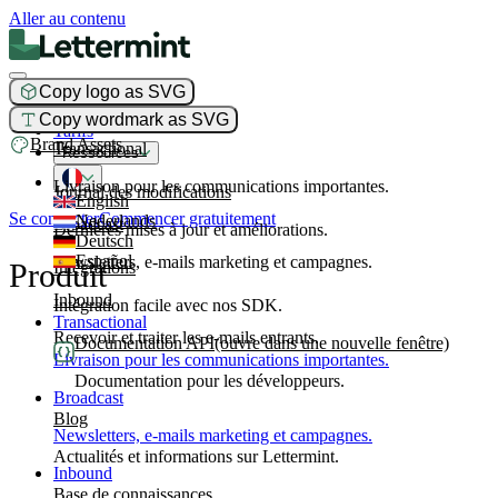
Aller au contenu
Copy logo as SVG
Produit
Copy wordmark as SVG
Tarifs
Brand Assets
Transactional
Ressources
Livraison pour les communications importantes.
Journal des modifications
English
Se connecter
Commencer gratuitement
Nederlands
Broadcast
Dernières mises à jour et améliorations.
Deutsch
Español
Newsletters, e-mails marketing et campagnes.
Produit
Intégrations
Inbound
Intégration facile avec nos SDK.
Transactional
Recevoir et traiter les e-mails entrants.
Documentation API
(ouvre dans une nouvelle fenêtre)
Livraison pour les communications importantes.
Documentation pour les développeurs.
Broadcast
Blog
Newsletters, e-mails marketing et campagnes.
Actualités et informations sur Lettermint.
Inbound
Base de connaissances