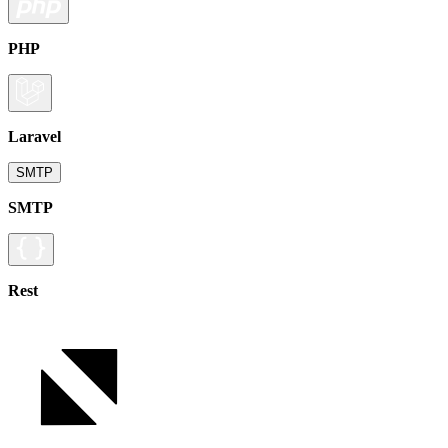
PHP
Laravel
SMTP
SMTP
Rest