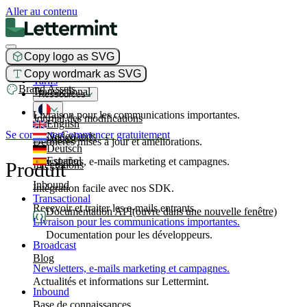
Aller au contenu
Copy logo as SVG
Produit
Copy wordmark as SVG
Tarifs
Brand Assets
Transactional
Ressources
Livraison pour les communications importantes.
Journal des modifications
English
Se connecter
Commencer gratuitement
Nederlands
Broadcast
Dernières mises à jour et améliorations.
Deutsch
Español
Newsletters, e-mails marketing et campagnes.
Produit
Intégrations
Inbound
Intégration facile avec nos SDK.
Transactional
Recevoir et traiter les e-mails entrants.
Documentation API
(ouvre dans une nouvelle fenêtre)
Livraison pour les communications importantes.
Documentation pour les développeurs.
Broadcast
Blog
Newsletters, e-mails marketing et campagnes.
Actualités et informations sur Lettermint.
Inbound
Base de connaissances