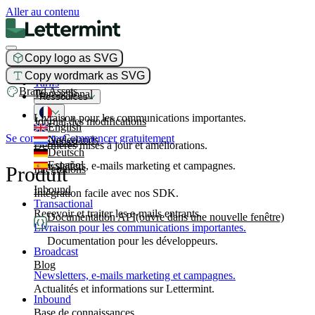
Aller au contenu
Copy logo as SVG
Produit
Copy wordmark as SVG
Tarifs
Brand Assets
Transactional
Ressources
Livraison pour les communications importantes.
Journal des modifications
English
Se connecter
Commencer gratuitement
Nederlands
Broadcast
Dernières mises à jour et améliorations.
Deutsch
Español
Newsletters, e-mails marketing et campagnes.
Produit
Intégrations
Inbound
Intégration facile avec nos SDK.
Transactional
Recevoir et traiter les e-mails entrants.
Documentation API
(ouvre dans une nouvelle fenêtre)
Livraison pour les communications importantes.
Documentation pour les développeurs.
Broadcast
Blog
Newsletters, e-mails marketing et campagnes.
Actualités et informations sur Lettermint.
Inbound
Base de connaissances