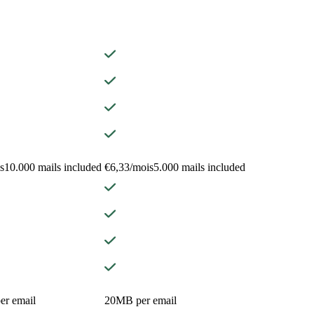
s
10.000 mails included
€6,33/mois
5.000 mails included
r email
20MB per email