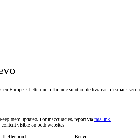
revo
s en Europe ? Lettermint offre une solution de livraison d'e-mails sécur
keep them updated. For inaccuracies, report via
this link
.
 content visible on both websites.
Lettermint
Brevo