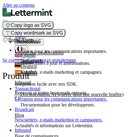
Aller au contenu
Copy logo as SVG
Produit
Copy wordmark as SVG
Tarifs
Brand Assets
Transactional
Ressources
Livraison pour les communications importantes.
Journal des modifications
English
Se connecter
Commencer gratuitement
Nederlands
Broadcast
Dernières mises à jour et améliorations.
Deutsch
Español
Newsletters, e-mails marketing et campagnes.
Produit
Intégrations
Inbound
Intégration facile avec nos SDK.
Transactional
Recevoir et traiter les e-mails entrants.
Documentation API
(ouvre dans une nouvelle fenêtre)
Livraison pour les communications importantes.
Documentation pour les développeurs.
Broadcast
Blog
Newsletters, e-mails marketing et campagnes.
Actualités et informations sur Lettermint.
Inbound
Base de connaissances