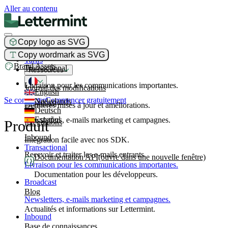
Aller au contenu
Copy logo as SVG
Produit
Copy wordmark as SVG
Tarifs
Brand Assets
Transactional
Ressources
Livraison pour les communications importantes.
Journal des modifications
English
Se connecter
Commencer gratuitement
Nederlands
Broadcast
Dernières mises à jour et améliorations.
Deutsch
Español
Newsletters, e-mails marketing et campagnes.
Produit
Intégrations
Inbound
Intégration facile avec nos SDK.
Transactional
Recevoir et traiter les e-mails entrants.
Documentation API
(ouvre dans une nouvelle fenêtre)
Livraison pour les communications importantes.
Documentation pour les développeurs.
Broadcast
Blog
Newsletters, e-mails marketing et campagnes.
Actualités et informations sur Lettermint.
Inbound
Base de connaissances