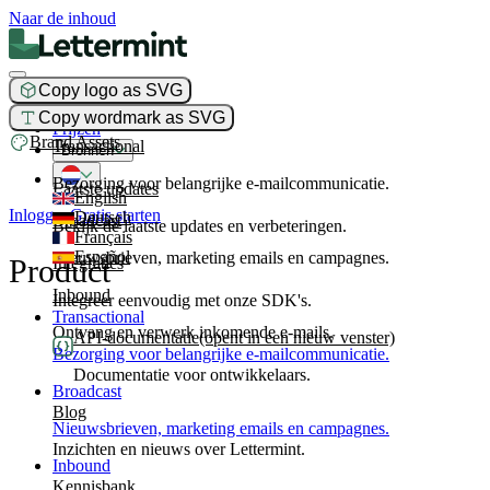
Naar de inhoud
Copy logo as SVG
Product
Copy wordmark as SVG
Prijzen
Brand Assets
Transactional
Bronnen
Bezorging voor belangrijke e-mailcommunicatie.
Laatste updates
English
Inloggen
Gratis starten
Deutsch
Broadcast
Bekijk de laatste updates en verbeteringen.
Français
Español
Nieuwsbrieven, marketing emails en campagnes.
Product
Integraties
Inbound
Integreer eenvoudig met onze SDK's.
Transactional
Ontvang en verwerk inkomende e-mails.
API-documentatie
(opent in een nieuw venster)
Bezorging voor belangrijke e-mailcommunicatie.
Documentatie voor ontwikkelaars.
Broadcast
Blog
Nieuwsbrieven, marketing emails en campagnes.
Inzichten en nieuws over Lettermint.
Inbound
Kennisbank