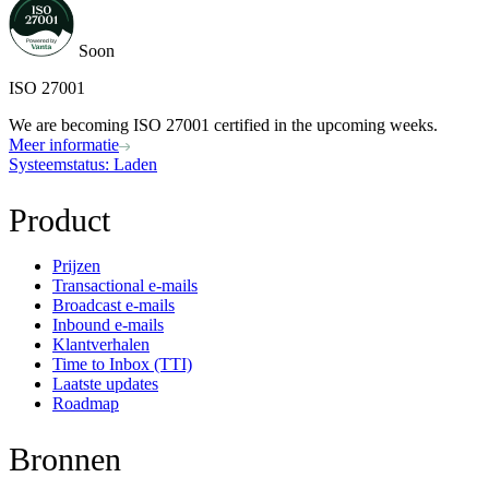
Soon
ISO 27001
We are becoming ISO 27001 certified in the upcoming weeks.
Meer informatie
Systeemstatus
: Laden
Product
Prijzen
Transactional e-mails
Broadcast e-mails
Inbound e-mails
Klantverhalen
Time to Inbox (TTI)
Laatste updates
Roadmap
Bronnen