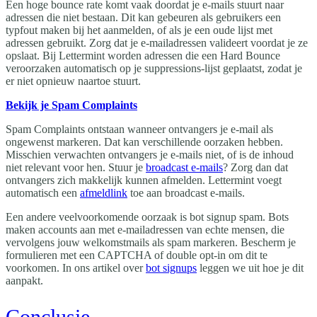
Een hoge bounce rate komt vaak doordat je e-mails stuurt naar
adressen die niet bestaan. Dit kan gebeuren als gebruikers een
typfout maken bij het aanmelden, of als je een oude lijst met
adressen gebruikt. Zorg dat je e-mailadressen valideert voordat je ze
opslaat. Bij Lettermint worden adressen die een Hard Bounce
veroorzaken automatisch op je suppressions-lijst geplaatst, zodat je
er niet opnieuw naartoe stuurt.
Bekijk je Spam Complaints
Spam Complaints ontstaan wanneer ontvangers je e-mail als
ongewenst markeren. Dat kan verschillende oorzaken hebben.
Misschien verwachten ontvangers je e-mails niet, of is de inhoud
niet relevant voor hen. Stuur je
broadcast e-mails
? Zorg dan dat
ontvangers zich makkelijk kunnen afmelden. Lettermint voegt
automatisch een
afmeldlink
toe aan broadcast e-mails.
Een andere veelvoorkomende oorzaak is bot signup spam. Bots
maken accounts aan met e-mailadressen van echte mensen, die
vervolgens jouw welkomstmails als spam markeren. Bescherm je
formulieren met een CAPTCHA of double opt-in om dit te
voorkomen. In ons artikel over
bot signups
leggen we uit hoe je dit
aanpakt.
Conclusie