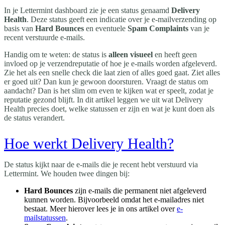
In je Lettermint dashboard zie je een status genaamd
Delivery
Health
. Deze status geeft een indicatie over je e-mailverzending op
basis van
Hard Bounces
en eventuele
Spam Complaints
van je
recent verstuurde e-mails.
Handig om te weten: de status is
alleen visueel
en heeft geen
invloed op je verzendreputatie of hoe je e-mails worden afgeleverd.
Zie het als een snelle check die laat zien of alles goed gaat. Ziet alles
er goed uit? Dan kun je gewoon doorsturen. Vraagt de status om
aandacht? Dan is het slim om even te kijken wat er speelt, zodat je
reputatie gezond blijft. In dit artikel leggen we uit wat Delivery
Health precies doet, welke statussen er zijn en wat je kunt doen als
de status verandert.
Hoe werkt Delivery Health?
De status kijkt naar de e-mails die je recent hebt verstuurd via
Lettermint. We houden twee dingen bij:
Hard Bounces
zijn e-mails die permanent niet afgeleverd
kunnen worden. Bijvoorbeeld omdat het e-mailadres niet
bestaat. Meer hierover lees je in ons artikel over
e-
mailstatussen
.