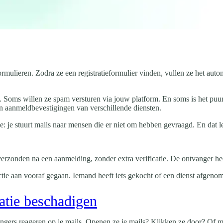
formulieren. Zodra ze een registratieformulier vinden, vullen ze het aut
ial. Soms willen ze spam versturen via jouw platform. En soms is het puu
 aanmeldbevestigingen van verschillende diensten.
elfde: je stuurt mails naar mensen die er niet om hebben gevraagd. En d
 verzonden na een aanmelding, zonder extra verificatie. De ontvanger 
actie aan vooraf gegaan. Iemand heeft iets gekocht of een dienst afgenom
atie beschadigen
ngers reageren op je mails. Openen ze je mails? Klikken ze door? Of m