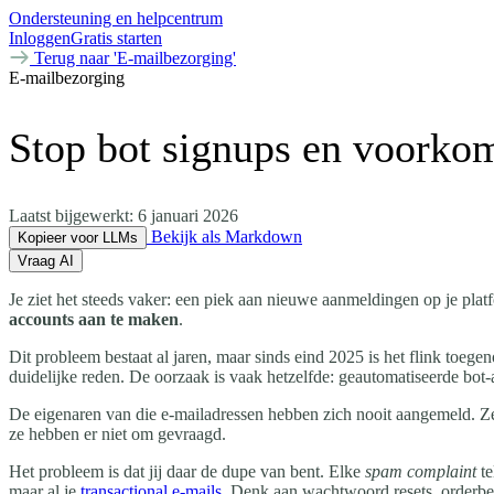
Ondersteuning en helpcentrum
Inloggen
Gratis starten
Terug naar 'E-mailbezorging'
E-mailbezorging
Stop bot signups en voork
Laatst bijgewerkt:
6 januari 2026
Bekijk als Markdown
Kopieer voor LLMs
Vraag AI
Je ziet het steeds vaker: een piek aan nieuwe aanmeldingen op je pla
accounts aan te maken
.
Dit probleem bestaat al jaren, maar sinds eind 2025 is het flink toege
duidelijke reden. De oorzaak is vaak hetzelfde: geautomatiseerde bot-a
De eigenaren van die e-mailadressen hebben zich nooit aangemeld. Z
ze hebben er niet om gevraagd.
Het probleem is dat jij daar de dupe van bent. Elke
spam complaint
te
maar al je
transactional e-mails
. Denk aan wachtwoord resets, orderbe