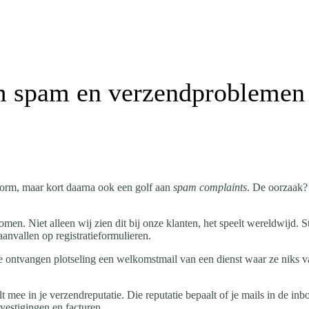
om spam en verzendproblemen
tform, maar kort daarna ook een golf aan
spam complaints
. De oorzaak
nomen. Niet alleen wij zien dit bij onze klanten, het speelt wereldwijd.
anvallen op registratieformulieren.
e ontvangen plotseling een welkomstmail van een dienst waar ze niks 
lt mee in je verzendreputatie. Die reputatie bepaalt of je mails in de i
vestigingen en facturen.