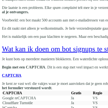
Die laatste is een probleem. Elke
spam complaint
telt mee in je verze
al je ontvangers.
Voorbeeld: een bot maakt 500 accounts aan met e-mailadressen van ech
En dit raakt niet alleen je welkomstmails. Je hele verzendreputatie 
Het is makkelijk om een paar klachten te negeren. Maar een beschadigd
Wat kan ik doen om bot signups te 
Je kunt bots op meerdere manieren blokkeren. Een waterdichte oplossi
Begin met een CAPTCHA
. Dit is een stap met veel impact en wer
CAPTCHA
Je kent ze vast wel: die vakjes waar je moet aanvinken dat je geen 
het formulier verstuurd wordt
.
CAPTCHA
Gratis
Regio
Google reCAPTCHA
Ja
VS
Cloudflare Turnstile
Ja
VS
hCaptcha
Ja
VS