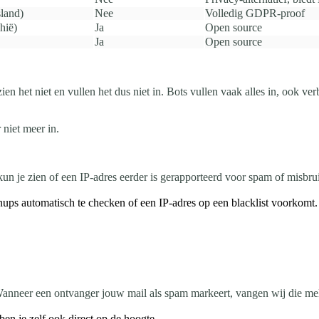
land)
Nee
Volledig GDPR-proof
hië)
Ja
Open source
Ja
Open source
ien het niet en vullen het dus niet in. Bots vullen vaak alles in, ook ve
 niet meer in.
kun je zien of een IP-adres eerder is gerapporteerd voor spam of mis
ps automatisch te checken of een IP-adres op een blacklist voorkomt.
anneer een ontvanger jouw mail als spam markeert, vangen wij die meldin
en je zelf ook direct op de hoogte.