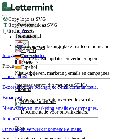
Copy logo as SVG
Copy wordmark as SVG
Product
Brand Assets
Prijzen
Transactional
Bronnen
Bezorging voor belangrijke e-mailcommunicatie.
Laatste updates
English
Inloggen
Gratis starten
Deutsch
Bekijk de laatste updates en verbeteringen.
Français
Broadcast
Product
Español
Nieuwsbrieven, marketing emails en campagnes.
Integraties
Transactional
Integreer eenvoudig met onze SDK's.
Bezorging voor belangrijke e-mailcommunicatie.
Inbound
Broadcast
Ontvang en verwerk inkomende e-mails.
API-documentatie
Nieuwsbrieven, marketing emails en campagnes.
Documentatie voor ontwikkelaars.
Inbound
Blog
Ontvang en verwerk inkomende e-mails.
Inzichten en nieuws over Lettermint.