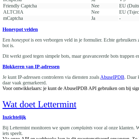
Friendly Captcha
Nee
EU (Duits
ALTCHA
Nee
EU (Tsjec
mCaptcha
Ja
-
Honeypot velden
Een
honeypot
is een verborgen veld in je formulier. Echte gebruikers z
bot is.
Dit werkt goed tegen simpele bots, maar geavanceerde bots trappen er
Blokkeren van IP-adressen
Je kunt IP-adressen controleren via diensten zoals
AbuseIPDB
. Daar 
daar vaak gemarkeerd.
Voor ontwikkelaars: je kunt de AbuseIPDB API gebruiken om bij signu
Wat doet Lettermint
Inzichtelijk
Bij Lettermint monitoren we
spam complaints
voor al onze klanten. W
iets speelt.
Via onze
API
en
webhooks
kun je dit geautomatiseerd opvangen. Zo b