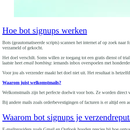
Hoe bot signups werken
Bots (geautomatiseerde scripts) scannen het internet af op zoek naar 
verzameld of gekocht.
Het doel verschilt. Soms willen ze toegang tot een gratis dienst of tr
laatste heet
email bombing
: iemands inbox overspoelen met honderden
Voor jou als verzender maakt het doel niet uit. Het resultaat is hetz
Waarom juist welkomstmails?
Welkomstmails zijn het perfecte doelwit voor bots. Ze worden direct
Bij andere mails zoals orderbevestigingen of facturen is er altijd een 
Waarom bot signups je verzendreput
E-mailproviders zoals Gmail en Outlook houden precies bij hoe ontva