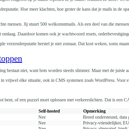
ndreputatie. Hoe meer klachten, hoe groter de kans dat je mails in de s
te mensen. Jij stuurt 500 welkomstmails. Als een deel van die mensen 
gaat omlaag. Daardoor komen ook je wachtwoord resets, orderbevestigin
e verzendreputatie herstel je niet zomaar. Dat kost weken, soms maande
stoppen
ng bestaat niet, want bots worden steeds slimmer. Maar met de juiste a
kt in vrijwel elke situatie, ook in CMS systemen zoals WordPress. Voor
robot bent, of een puzzel moet oplossen met verkeerslichten. Dat is e
Self-hosted
Opmerking
Nee
Breed ondersteund, data 
Nee
Privacy-vriendelijker, E
Nee
Privacy-alternatief, bied