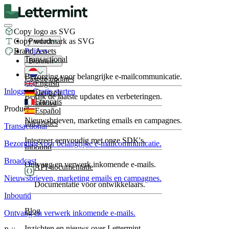
Copy logo as SVG
Copy wordmark as SVG
Product
Brand Assets
Prijzen
Transactional
Bronnen
Bezorging voor belangrijke e-mailcommunicatie.
Laatste updates
English
Inloggen
Gratis starten
Deutsch
Bekijk de laatste updates en verbeteringen.
Français
Broadcast
Product
Español
Nieuwsbrieven, marketing emails en campagnes.
Integraties
Transactional
Integreer eenvoudig met onze SDK's.
Bezorging voor belangrijke e-mailcommunicatie.
Inbound
Broadcast
Ontvang en verwerk inkomende e-mails.
API-documentatie
Nieuwsbrieven, marketing emails en campagnes.
Documentatie voor ontwikkelaars.
Inbound
Blog
Ontvang en verwerk inkomende e-mails.
Inzichten en nieuws over Lettermint.