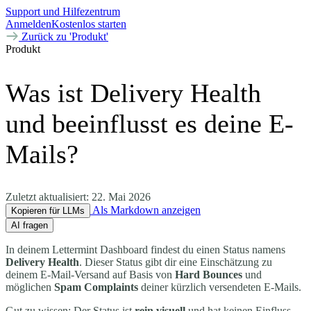
Support und Hilfezentrum
Anmelden
Kostenlos starten
Zurück zu 'Produkt'
Produkt
Was ist Delivery Health
und beeinflusst es deine E-
Mails?
Zuletzt aktualisiert:
22. Mai 2026
Als Markdown anzeigen
Kopieren für LLMs
AI fragen
In deinem Lettermint Dashboard findest du einen Status namens
Delivery Health
. Dieser Status gibt dir eine Einschätzung zu
deinem E-Mail-Versand auf Basis von
Hard Bounces
und
möglichen
Spam Complaints
deiner kürzlich versendeten E-Mails.
Gut zu wissen: Der Status ist
rein visuell
und hat keinen Einfluss