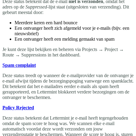
Deze status betekent dat de e-mail
niet is verzonden
, omdat het
adres op de
Suppressed
-lijst staat (uitgesloten van verzending). Dit
gebeurt meestal door:
Meerdere keren een hard bounce
Een ontvanger heeft zich afgemeld voor je e-mails (bijv. een
nieuwsbrief)
Een ontvanger heeft een melding gemaakt van spam
Je kunt deze lijst bekijken en beheren via Projects → Project →
Route → Suppressions in het dashboard.
Spam complaint
Deze status treedt op wanneer de e-mailprovider van de ontvanger je
e-mail afwijst tijdens de bezorgingspoging vanwege een spamklacht.
Dit betekent dat het e-mailadres eerder e-mails als spam heeft
gerapporteerd, en Lettermint blokkeert verdere bezorgingen om de
ontvanger te beschermen.
Policy Rejected
Deze status betekent dat Lettermint je e-mail heeft tegengehouden
omdat de spam score te hoog was. We scannen elke e-mail
automatisch voordat deze wordt verzonden om jouw
verzendreputatie te beschermen. Wanneer de score te hoog is, sturen