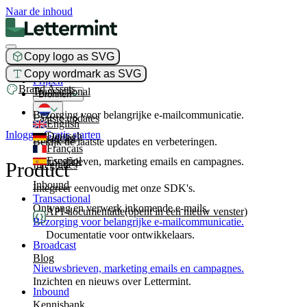
Naar de inhoud
Copy logo as SVG
Product
Copy wordmark as SVG
Prijzen
Brand Assets
Transactional
Bronnen
Bezorging voor belangrijke e-mailcommunicatie.
Laatste updates
English
Inloggen
Gratis starten
Deutsch
Broadcast
Bekijk de laatste updates en verbeteringen.
Français
Español
Nieuwsbrieven, marketing emails en campagnes.
Product
Integraties
Inbound
Integreer eenvoudig met onze SDK's.
Transactional
Ontvang en verwerk inkomende e-mails.
API-documentatie
(opent in een nieuw venster)
Bezorging voor belangrijke e-mailcommunicatie.
Documentatie voor ontwikkelaars.
Broadcast
Blog
Nieuwsbrieven, marketing emails en campagnes.
Inzichten en nieuws over Lettermint.
Inbound
Kennisbank