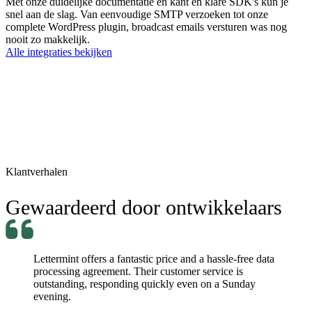
Met onze duidelijke documentatie en kant en klare SDK's kun je
snel aan de slag. Van eenvoudige SMTP verzoeken tot onze
complete WordPress plugin, broadcast emails versturen was nog
nooit zo makkelijk.
Alle integraties bekijken
Klantverhalen
Gewaardeerd door ontwikkelaars
Lettermint offers a fantastic price and a hassle-free data
processing agreement. Their customer service is
outstanding, responding quickly even on a Sunday
evening.