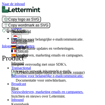
Naar de inhoud
Copy logo as SVG
Product
Copy wordmark as SVG
Prijzen
Brand Assets
Transactional
Bronnen
Bezorging voor belangrijke e-mailcommunicatie.
Laatste updates
English
Inloggen
Gratis starten
Deutsch
Broadcast
Bekijk de laatste updates en verbeteringen.
Français
Español
Nieuwsbrieven, marketing emails en campagnes.
Product
Integraties
Inbound
Integreer eenvoudig met onze SDK's.
Transactional
Ontvang en verwerk inkomende e-mails.
API-documentatie
(opent in een nieuw venster)
Bezorging voor belangrijke e-mailcommunicatie.
Documentatie voor ontwikkelaars.
Broadcast
Blog
Nieuwsbrieven, marketing emails en campagnes.
Inzichten en nieuws over Lettermint.
Inbound
Kennisbank