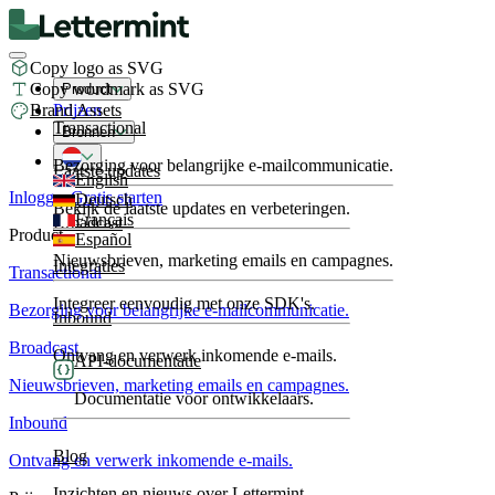
Copy logo as SVG
Copy wordmark as SVG
Product
Brand Assets
Prijzen
Transactional
Bronnen
Bezorging voor belangrijke e-mailcommunicatie.
Laatste updates
English
Inloggen
Gratis starten
Deutsch
Bekijk de laatste updates en verbeteringen.
Français
Broadcast
Product
Español
Nieuwsbrieven, marketing emails en campagnes.
Integraties
Transactional
Integreer eenvoudig met onze SDK's.
Bezorging voor belangrijke e-mailcommunicatie.
Inbound
Broadcast
Ontvang en verwerk inkomende e-mails.
API-documentatie
Nieuwsbrieven, marketing emails en campagnes.
Documentatie voor ontwikkelaars.
Inbound
Blog
Ontvang en verwerk inkomende e-mails.
Inzichten en nieuws over Lettermint.