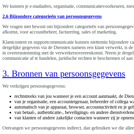
We kunnen je e-mailadres, organisatie, communicatievoorkeuren, toeste
2.6 Bijzondere categorieën van persoonsgegevens
We vragen niet bewust om bijzondere categorieën van persoonsgegevens
afkomst, voor accountbeheer, facturering, sales of marketing.
Klantcontent en supportcommunicatie kunnen niettemin bijzondere cate
dergelijke gegevens via de Diensten namens een klant verwerkt, is d
in overeenstemming met de verwerkersovereenkomst. Neem je dergelijk
communicatie af te handelen, juridische rechten te beschermen of aan de
3. Bronnen van persoonsgegevens
We verkrijgen persoonsgegevens:
rechtstreeks van jou wanneer je een account aanmaakt, de Diens
van je organisatie, een accounteigenaar, beheerder of collega wa
automatisch van je apparaat, browser, accountactiviteit en je ge
van betaal-, authenticatie-, beveiligings- en andere dienstverl
van klanten of andere zakelijke contacten wanneer zij je opnem
Ontvangen we persoonsgegevens indirect, dan gebruiken we die alleen 