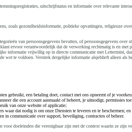
mmingsregistraties, uitschrijfstatus en informatie over relevante inte
, zoals gezondheidsinformatie, politieke opvattingen, religieuze overt
gorieën van persoonsgegevens bevatten, of persoonsgegevens over straf
e klant ervoor verantwoordelijk dat de verwerking rechtmatig is en met
e informatie vrijwillig op in directe communicatie met Lettermint, da
 wet te voldoen. Verstrek dergelijke informatie alsjeblieft alleen als he
ten gebruikt, een betaling doet, contact met ons opneemt of je voorkeu
nneer die een account aanmaakt of beheert, je uitnodigt, permissies toew
bruik van onze website of applicatie;
eners waar dat nodig is om onze Diensten te leveren en te beschermen; en
en in communicatie over support, beveiliging, contracten of beheer.
voor doeleinden die verenigbaar zijn met de context waarin ze zijn vers