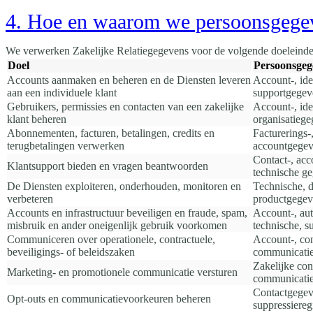
4. Hoe en waarom we persoonsgege
We verwerken Zakelijke Relatiegegevens voor de volgende doeleinde
Doel
Persoonsgege
Accounts aanmaken en beheren en de Diensten leveren
Account-, ide
aan een individuele klant
supportgegev
Gebruikers, permissies en contacten van een zakelijke
Account-, iden
klant beheren
organisatieg
Abonnementen, facturen, betalingen, credits en
Facturerings-,
terugbetalingen verwerken
accountgege
Contact-, acc
Klantsupport bieden en vragen beantwoorden
technische g
De Diensten exploiteren, onderhouden, monitoren en
Technische, d
verbeteren
productgegev
Accounts en infrastructuur beveiligen en fraude, spam,
Account-, auth
misbruik en ander oneigenlijk gebruik voorkomen
technische, s
Communiceren over operationele, contractuele,
Account-, co
beveiligings- of beleidszaken
communicati
Zakelijke co
Marketing- en promotionele communicatie versturen
communicatie
Contactgegev
Opt-outs en communicatievoorkeuren beheren
suppressieregi