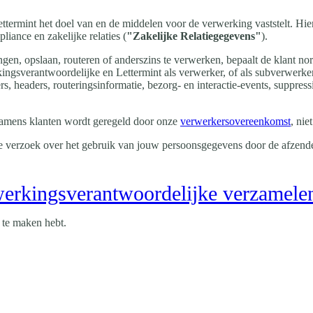
ttermint het doel van en de middelen voor de verwerking vaststelt. Hie
liance en zakelijke relaties (
"Zakelijke Relatiegegevens"
).
gen, opslaan, routeren of anderszins te verwerken, bepaalt de klant no
ingsverantwoordelijke en Lettermint als verwerker, of als subverwerker
rs, headers, routeringsinformatie, bezorg- en interactie-events, suppre
amens klanten wordt geregeld door onze
verwerkersovereenkomst
, nie
je verzoek over het gebruik van jouw persoonsgegevens door de afzender
werkingsverantwoordelijke verzamele
 te maken hebt.