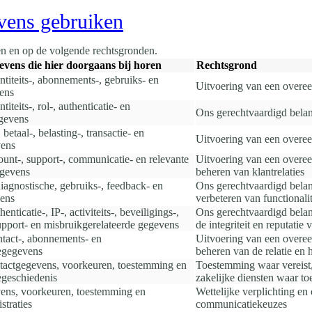
vens gebruiken
n en op de volgende rechtsgronden.
vens die hier doorgaans bij horen
Rechtsgrond
ntiteits-, abonnements-, gebruiks- en
Uitvoering van een overee
ens
titeits-, rol-, authenticatie- en
Ons gerechtvaardigd belan
egevens
 betaal-, belasting-, transactie- en
Uitvoering van een overee
vens
ount-, support-, communicatie- en relevante
Uitvoering van een overee
egevens
beheren van klantrelaties
iagnostische, gebruiks-, feedback- en
Ons gerechtvaardigd belan
ens
verbeteren van functionali
enticatie-, IP-, activiteits-, beveiligings-,
Ons gerechtvaardigd belan
upport- en misbruikgerelateerde gegevens
de integriteit en reputatie
ntact-, abonnements- en
Uitvoering van een overeen
egegevens
beheren van de relatie en
ntactgegevens, voorkeuren, toestemming en
Toestemming waar vereist,
geschiedenis
zakelijke diensten waar to
ens, voorkeuren, toestemming en
Wettelijke verplichting en
straties
communicatiekeuzes