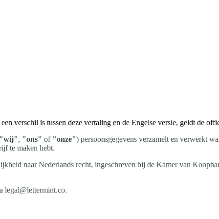
en verschil is tussen deze vertaling en de Engelse versie, geldt de offic
"wij"
,
"ons"
of
"onze"
) persoonsgegevens verzamelt en verwerkt wan
ijf te maken hebt.
elijkheid naar Nederlands recht, ingeschreven bij de Kamer van Koopha
 legal@lettermint.co.