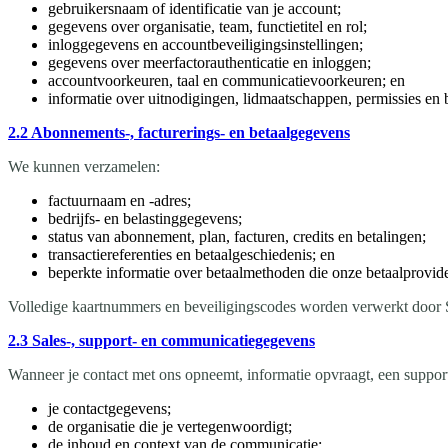
gebruikersnaam of identificatie van je account;
gegevens over organisatie, team, functietitel en rol;
inloggegevens en accountbeveiligingsinstellingen;
gegevens over meerfactorauthenticatie en inloggen;
accountvoorkeuren, taal en communicatievoorkeuren; en
informatie over uitnodigingen, lidmaatschappen, permissies en 
2.2 Abonnements-, facturerings- en betaalgegevens
We kunnen verzamelen:
factuurnaam en -adres;
bedrijfs- en belastinggegevens;
status van abonnement, plan, facturen, credits en betalingen;
transactiereferenties en betaalgeschiedenis; en
beperkte informatie over betaalmethoden die onze betaalprovider 
Volledige kaartnummers en beveiligingscodes worden verwerkt door Str
2.3 Sales-, support- en communicatiegegevens
Wanneer je contact met ons opneemt, informatie opvraagt, een suppo
je contactgegevens;
de organisatie die je vertegenwoordigt;
de inhoud en context van de communicatie;