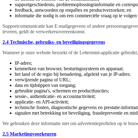
supportgeschiedenis, probleemoplossingsinformatie en correspo
feedback, antwoorden op enquêtes en productverzoeken; en
informatie die nodig is om een commerciële vraag op te volgen o
Supportcommunicatie kan E-mailgegevens of andere persoonsgegevens 
leveren, geldt de verwerkersovereenkomst.
2.4 Technische, gebruiks- en beveiligingsgegevens
Wanneer je onze website bezoekt of de Lettermint-applicatie gebruik
IP-adres;
kenmerken van browser, besturingssysteem en apparaat;
het land of de regio bij benadering, afgeleid van je IP-adres;
verwijzende pagina of URL;
data en tijdstippen van toegang;
gebruikte pagina's, schermen en productfuncties;
sessie-, authenticatie- en accountactiviteit;
applicatie- en API-activiteit;
technische fouten, diagnostische gegevens en prestatie-informat
signalen met betrekking tot beveiliging, fraudepreventie en mis
We gebruiken deze informatie niet om advertentieprofielen op te bo
2.5 Marketingvoorkeuren