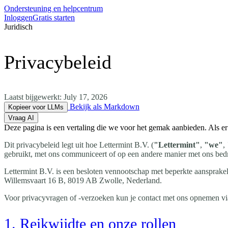
Ondersteuning en helpcentrum
Inloggen
Gratis starten
Juridisch
Privacybeleid
Laatst bijgewerkt:
July 17, 2026
Bekijk als Markdown
Kopieer voor LLMs
Vraag AI
Deze pagina is een vertaling die we voor het gemak aanbieden. Als er e
Dit privacybeleid legt uit hoe Lettermint B.V. (
"Lettermint"
,
"we"
,
gebruikt, met ons communiceert of op een andere manier met ons bedr
Lettermint B.V. is een besloten vennootschap met beperkte aansprak
Willemsvaart 16 B, 8019 AB Zwolle, Nederland.
Voor privacyvragen of -verzoeken kun je contact met ons opnemen via
1. Reikwijdte en onze rollen