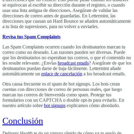
se equivocan al escribir su dirección durante el registro, o cuando
usas una lista antigua de direcciones. Asegúrate de validar las
direcciones de correo antes de guardarlas. En Lettermint, las
direcciones que causan un Hard Bounce se añaden automáticamente
a tu lista de supresiones, para no volver a enviarles.
Revisa tus Spam Complaints
Las Spam Complaints ocurren cuando los destinatarios marcan tu
correo como no deseado. Las razones pueden ser diversas. Puede
que los destinatarios no esperaban tus correos, o que el contenido no
les resulte relevante. ¿Envías
broadcast emails
? Asegúrate de que los
destinatarios puedan darse de baja fácilmente. Lettermint añade
automáticamente un
enlace de cancelación
a los broadcast emails.
Otra causa frecuente es el spam de bot signups. Los bots crean
cuentas con direcciones de correo de personas reales, que luego
marcan tus correos de bienvenida como spam. Protege tus
formularios con un CAPTCHA o double opt-in para evitarlo. En
nuestro artículo sobre
bot signups
explicamos cómo abordarlo.
Conclusión
Delivery Health te da un vistazo rápido de cómo va tu envío de