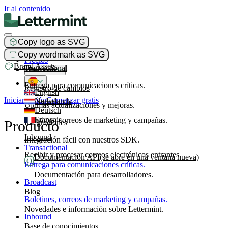
Ir al contenido
Copy logo as SVG
Producto
Copy wordmark as SVG
Precios
Brand Assets
Transactional
Recursos
Entrega para comunicaciones críticas.
Registro de cambios
English
Iniciar sesión
Comenzar gratis
Nederlands
Broadcast
Últimas actualizaciones y mejoras.
Deutsch
Français
Boletines, correos de marketing y campañas.
Producto
Integraciones
Inbound
Integración fácil con nuestros SDK.
Transactional
Recibir y procesar correos electrónicos entrantes.
Documentación API
(se abre en una ventana nueva)
Entrega para comunicaciones críticas.
Documentación para desarrolladores.
Broadcast
Blog
Boletines, correos de marketing y campañas.
Novedades e información sobre Lettermint.
Inbound
Base de conocimientos