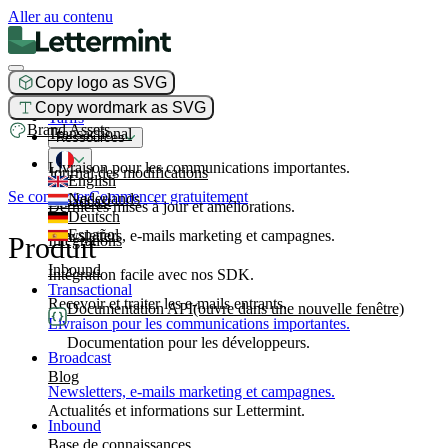
Aller au contenu
Copy logo as SVG
Produit
Copy wordmark as SVG
Tarifs
Brand Assets
Transactional
Ressources
Livraison pour les communications importantes.
Journal des modifications
English
Se connecter
Commencer gratuitement
Nederlands
Broadcast
Dernières mises à jour et améliorations.
Deutsch
Español
Newsletters, e-mails marketing et campagnes.
Produit
Intégrations
Inbound
Intégration facile avec nos SDK.
Transactional
Recevoir et traiter les e-mails entrants.
Documentation API
(ouvre dans une nouvelle fenêtre)
Livraison pour les communications importantes.
Documentation pour les développeurs.
Broadcast
Blog
Newsletters, e-mails marketing et campagnes.
Actualités et informations sur Lettermint.
Inbound
Base de connaissances