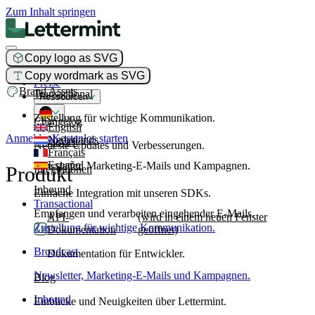
Zum Inhalt springen
Copy logo as SVG
Produkt
Copy wordmark as SVG
Preise
Brand Assets
Transactional
Ressourcen
Zustellung für wichtige Kommunikation.
Changelog
English
Anmelden
Kostenlos starten
Nederlands
Broadcast
Neueste Updates und Verbesserungen.
Français
Español
Newsletter, Marketing-E-Mails und Kampagnen.
Produkt
Integrationen
Inbound
Einfache Integration mit unseren SDKs.
Transactional
Empfangen und verarbeiten eingehender E-Mails.
API-
(wird in einem neuen Fenster
Zustellung für wichtige Kommunikation.
Dokumentation
geöffnet)
Broadcast
Dokumentation für Entwickler.
Newsletter, Marketing-E-Mails und Kampagnen.
Blog
Inbound
Einblicke und Neuigkeiten über Lettermint.