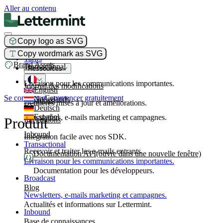
Aller au contenu
Copy logo as SVG
Produit
Copy wordmark as SVG
Tarifs
Brand Assets
Transactional
Ressources
Livraison pour les communications importantes.
Journal des modifications
English
Se connecter
Commencer gratuitement
Nederlands
Broadcast
Dernières mises à jour et améliorations.
Deutsch
Español
Newsletters, e-mails marketing et campagnes.
Produit
Intégrations
Inbound
Intégration facile avec nos SDK.
Transactional
Recevoir et traiter les e-mails entrants.
Documentation API
(ouvre dans une nouvelle fenêtre)
Livraison pour les communications importantes.
Documentation pour les développeurs.
Broadcast
Blog
Newsletters, e-mails marketing et campagnes.
Actualités et informations sur Lettermint.
Inbound
Base de connaissances