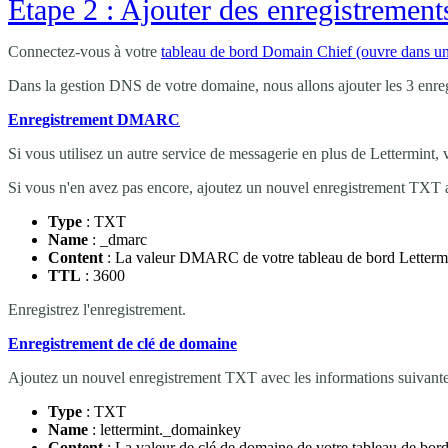
Étape 2 : Ajouter des enregistreme
Connectez-vous à votre
tableau de bord Domain Chief
(ouvre dans un
Dans la gestion DNS de votre domaine, nous allons ajouter les 3 enre
Enregistrement DMARC
Si vous utilisez un autre service de messagerie en plus de Lettermi
Si vous n'en avez pas encore, ajoutez un nouvel enregistrement TXT a
Type
: TXT
Name
:
_dmarc
Content
: La valeur DMARC de votre tableau de bord Lettermi
TTL
: 3600
Enregistrez l'enregistrement.
Enregistrement de clé de domaine
Ajoutez un nouvel enregistrement TXT avec les informations suivante
Type
: TXT
Name
:
lettermint._domainkey
Content
: La valeur de clé de domaine de votre tableau de bo