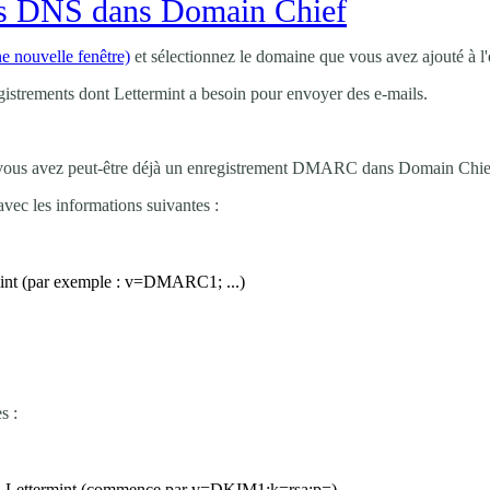
nts DNS dans Domain Chief
e nouvelle fenêtre)
et sélectionnez le domaine que vous avez ajouté à 
gistrements dont Lettermint a besoin pour envoyer des e-mails.
nt, vous avez peut-être déjà un enregistrement DMARC dans Domain Chief
vec les informations suivantes :
nt (par exemple :
v=DMARC1; ...
)
s :
rd Lettermint (commence par
v=DKIM1;k=rsa;p=
)