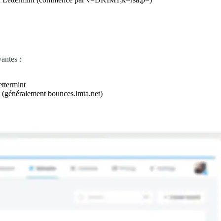
antes :
ttermint
nt (généralement
bounces.lmta.net
)