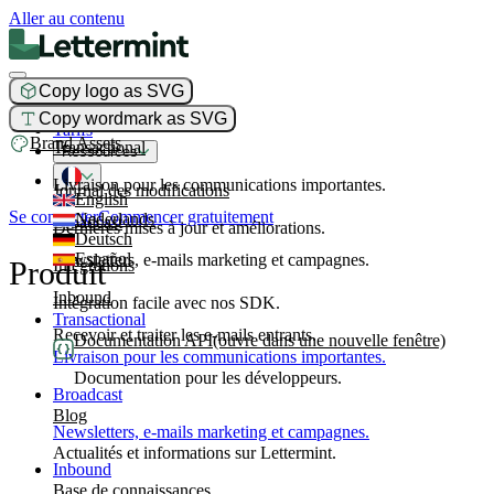
Aller au contenu
Copy logo as SVG
Produit
Copy wordmark as SVG
Tarifs
Brand Assets
Transactional
Ressources
Livraison pour les communications importantes.
Journal des modifications
English
Se connecter
Commencer gratuitement
Nederlands
Broadcast
Dernières mises à jour et améliorations.
Deutsch
Español
Newsletters, e-mails marketing et campagnes.
Produit
Intégrations
Inbound
Intégration facile avec nos SDK.
Transactional
Recevoir et traiter les e-mails entrants.
Documentation API
(ouvre dans une nouvelle fenêtre)
Livraison pour les communications importantes.
Documentation pour les développeurs.
Broadcast
Blog
Newsletters, e-mails marketing et campagnes.
Actualités et informations sur Lettermint.
Inbound
Base de connaissances