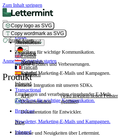
Zum Inhalt springen
Copy logo as SVG
Produkt
Copy wordmark as SVG
Preise
Brand Assets
Transactional
Ressourcen
Zustellung für wichtige Kommunikation.
Changelog
English
Anmelden
Kostenlos starten
Nederlands
Broadcast
Neueste Updates und Verbesserungen.
Français
Español
Newsletter, Marketing-E-Mails und Kampagnen.
Produkt
Integrationen
Inbound
Einfache Integration mit unseren SDKs.
Transactional
Empfangen und verarbeiten eingehender E-Mails.
API-
(wird in einem neuen Fenster
Zustellung für wichtige Kommunikation.
Dokumentation
geöffnet)
Broadcast
Dokumentation für Entwickler.
Newsletter, Marketing-E-Mails und Kampagnen.
Blog
Inbound
Einblicke und Neuigkeiten über Lettermint.