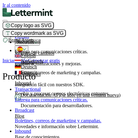
Ir al contenido
Copy logo as SVG
Producto
Copy wordmark as SVG
Precios
Brand Assets
Transactional
Recursos
Entrega para comunicaciones críticas.
Registro de cambios
English
Iniciar sesión
Comenzar gratis
Nederlands
Broadcast
Últimas actualizaciones y mejoras.
Deutsch
Français
Boletines, correos de marketing y campañas.
Producto
Integraciones
Inbound
Integración fácil con nuestros SDK.
Transactional
Recibir y procesar correos electrónicos entrantes.
Documentación API
(se abre en una ventana nueva)
Entrega para comunicaciones críticas.
Documentación para desarrolladores.
Broadcast
Blog
Boletines, correos de marketing y campañas.
Novedades e información sobre Lettermint.
Inbound
Base de conocimientos