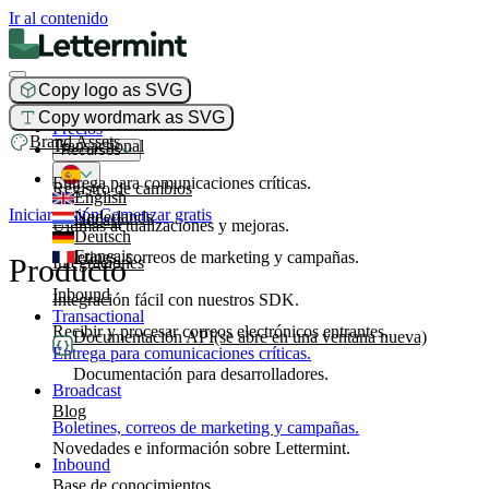
Ir al contenido
Copy logo as SVG
Producto
Copy wordmark as SVG
Precios
Brand Assets
Transactional
Recursos
Entrega para comunicaciones críticas.
Registro de cambios
English
Iniciar sesión
Comenzar gratis
Nederlands
Broadcast
Últimas actualizaciones y mejoras.
Deutsch
Français
Boletines, correos de marketing y campañas.
Producto
Integraciones
Inbound
Integración fácil con nuestros SDK.
Transactional
Recibir y procesar correos electrónicos entrantes.
Documentación API
(se abre en una ventana nueva)
Entrega para comunicaciones críticas.
Documentación para desarrolladores.
Broadcast
Blog
Boletines, correos de marketing y campañas.
Novedades e información sobre Lettermint.
Inbound
Base de conocimientos