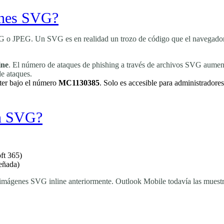
enes SVG?
o JPEG. Un SVG es en realidad un trozo de código que el navegador o
ine
. El número de ataques de phishing a través de archivos SVG aument
de ataques.
nter bajo el número
MC1130385
. Solo es accesible para administradore
an SVG?
ft 365)
eñada)
las imágenes SVG inline anteriormente. Outlook Mobile todavía las muest