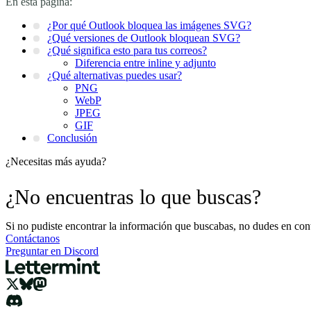
En esta página:
¿Por qué Outlook bloquea las imágenes SVG?
¿Qué versiones de Outlook bloquean SVG?
¿Qué significa esto para tus correos?
Diferencia entre inline y adjunto
¿Qué alternativas puedes usar?
PNG
WebP
JPEG
GIF
Conclusión
¿Necesitas más ayuda?
¿No encuentras lo que buscas?
Si no pudiste encontrar la información que buscabas, no dudes en cont
Contáctanos
Preguntar en Discord