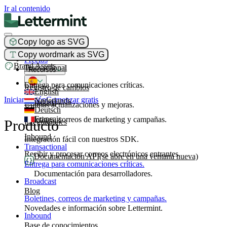
Ir al contenido
Copy logo as SVG
Producto
Copy wordmark as SVG
Precios
Brand Assets
Transactional
Recursos
Entrega para comunicaciones críticas.
Registro de cambios
English
Iniciar sesión
Comenzar gratis
Nederlands
Broadcast
Últimas actualizaciones y mejoras.
Deutsch
Français
Boletines, correos de marketing y campañas.
Producto
Integraciones
Inbound
Integración fácil con nuestros SDK.
Transactional
Recibir y procesar correos electrónicos entrantes.
Documentación API
(se abre en una ventana nueva)
Entrega para comunicaciones críticas.
Documentación para desarrolladores.
Broadcast
Blog
Boletines, correos de marketing y campañas.
Novedades e información sobre Lettermint.
Inbound
Base de conocimientos