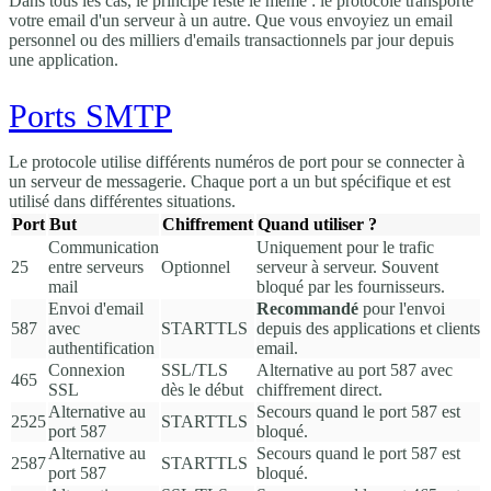
Dans tous les cas, le principe reste le même : le protocole transporte
votre email d'un serveur à un autre. Que vous envoyiez un email
personnel ou des milliers d'emails transactionnels par jour depuis
une application.
Ports SMTP
Le protocole utilise différents numéros de port pour se connecter à
un serveur de messagerie. Chaque port a un but spécifique et est
utilisé dans différentes situations.
Port
But
Chiffrement
Quand utiliser ?
Communication
Uniquement pour le trafic
25
entre serveurs
Optionnel
serveur à serveur. Souvent
mail
bloqué par les fournisseurs.
Envoi d'email
Recommandé
pour l'envoi
587
avec
STARTTLS
depuis des applications et clients
authentification
email.
Connexion
SSL/TLS
Alternative au port 587 avec
465
SSL
dès le début
chiffrement direct.
Alternative au
Secours quand le port 587 est
2525
STARTTLS
port 587
bloqué.
Alternative au
Secours quand le port 587 est
2587
STARTTLS
port 587
bloqué.