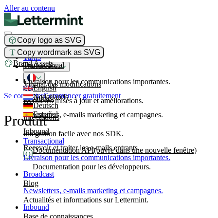
Aller au contenu
Copy logo as SVG
Produit
Copy wordmark as SVG
Tarifs
Brand Assets
Transactional
Ressources
Livraison pour les communications importantes.
Journal des modifications
English
Se connecter
Commencer gratuitement
Nederlands
Broadcast
Dernières mises à jour et améliorations.
Deutsch
Español
Newsletters, e-mails marketing et campagnes.
Produit
Intégrations
Inbound
Intégration facile avec nos SDK.
Transactional
Recevoir et traiter les e-mails entrants.
Documentation API
(ouvre dans une nouvelle fenêtre)
Livraison pour les communications importantes.
Documentation pour les développeurs.
Broadcast
Blog
Newsletters, e-mails marketing et campagnes.
Actualités et informations sur Lettermint.
Inbound
Base de connaissances