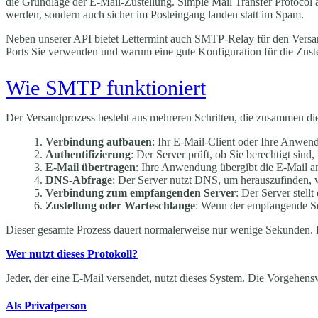
die Grundlage der E-Mail-Zustellung. Simple Mail Transfer Protocol
werden, sondern auch sicher im Posteingang landen statt im Spam.
Neben unserer API bietet Lettermint auch SMTP-Relay für den Vers
Ports Sie verwenden und warum eine gute Konfiguration für die Zustel
Wie SMTP funktioniert
Der Versandprozess besteht aus mehreren Schritten, die zusammen die
Verbindung aufbauen
: Ihr E-Mail-Client oder Ihre Anwend
Authentifizierung
: Der Server prüft, ob Sie berechtigt si
E-Mail übertragen
: Ihre Anwendung übergibt die E-Mail an
DNS-Abfrage
: Der Server nutzt DNS, um herauszufinden, 
Verbindung zum empfangenden Server
: Der Server stell
Zustellung oder Warteschlange
: Wenn der empfangende Serv
Dieser gesamte Prozess dauert normalerweise nur wenige Sekunden.
Wer nutzt dieses Protokoll?
Jeder, der eine E-Mail versendet, nutzt dieses System. Die Vorgehenswe
Als Privatperson