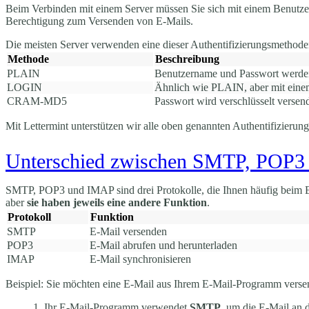
Beim Verbinden mit einem Server müssen Sie sich mit einem Benutzer
Berechtigung zum Versenden von E-Mails.
Die meisten Server verwenden eine dieser Authentifizierungsmethode
Methode
Beschreibung
PLAIN
Benutzername und Passwort werden 
LOGIN
Ähnlich wie PLAIN, aber mit eine
CRAM-MD5
Passwort wird verschlüsselt versend
Mit Lettermint unterstützen wir alle oben genannten Authentifizieru
Unterschied zwischen SMTP, POP
SMTP, POP3 und IMAP sind drei Protokolle, die Ihnen häufig beim E
aber
sie haben jeweils eine andere Funktion
.
Protokoll
Funktion
SMTP
E-Mail versenden
POP3
E-Mail abrufen und herunterladen
IMAP
E-Mail synchronisieren
Beispiel: Sie möchten eine E-Mail aus Ihrem E-Mail-Programm verse
Ihr E-Mail-Programm verwendet
SMTP
, um die E-Mail an 