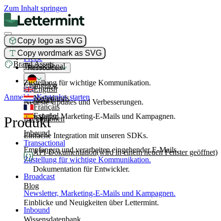
Zum Inhalt springen
Copy logo as SVG
Produkt
Copy wordmark as SVG
Preise
Brand Assets
Transactional
Ressourcen
Zustellung für wichtige Kommunikation.
Changelog
English
Anmelden
Kostenlos starten
Nederlands
Broadcast
Neueste Updates und Verbesserungen.
Français
Español
Newsletter, Marketing-E-Mails und Kampagnen.
Produkt
Integrationen
Inbound
Einfache Integration mit unseren SDKs.
Transactional
Empfangen und verarbeiten eingehender E-Mails.
API-Dokumentation
(wird in einem neuen Fenster geöffnet)
Zustellung für wichtige Kommunikation.
Dokumentation für Entwickler.
Broadcast
Blog
Newsletter, Marketing-E-Mails und Kampagnen.
Einblicke und Neuigkeiten über Lettermint.
Inbound
Wissensdatenbank