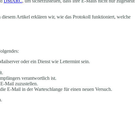
nd
DMARC
, um sicherzustellen, dass Ihre E-Mails nicht nur zugestellt
 diesem Artikel erklären wir, wie das Protokoll funktioniert, welche
Folgendes:
ailserver oder ein Dienst wie Lettermint sein.
t.
pfängers verantwortlich ist.
 E-Mail zuzustellen.
t die E-Mail in der Warteschlange für einen neuen Versuch.
n.