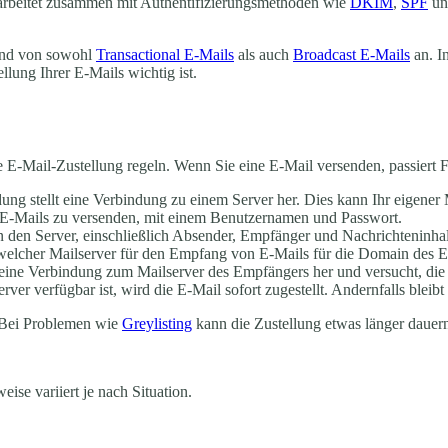
 arbeitet zusammen mit Authentifizierungsmethoden wie
DKIM
,
SPF
u
and von sowohl
Transactional E-Mails
als auch
Broadcast E-Mails
an. In
lung Ihrer E-Mails wichtig ist.
 E-Mail-Zustellung regeln. Wenn Sie eine E-Mail versenden, passiert 
ung stellt eine Verbindung zu einem Server her. Dies kann Ihr eigener M
nd, E-Mails zu versenden, mit einem Benutzernamen und Passwort.
 den Server, einschließlich Absender, Empfänger und Nachrichteninhal
welcher Mailserver für den Empfang von E-Mails für die Domain des Em
t eine Verbindung zum Mailserver des Empfängers her und versucht, die
er verfügbar ist, wird die E-Mail sofort zugestellt. Andernfalls bleib
 Bei Problemen wie
Greylisting
kann die Zustellung etwas länger dauer
ise variiert je nach Situation.