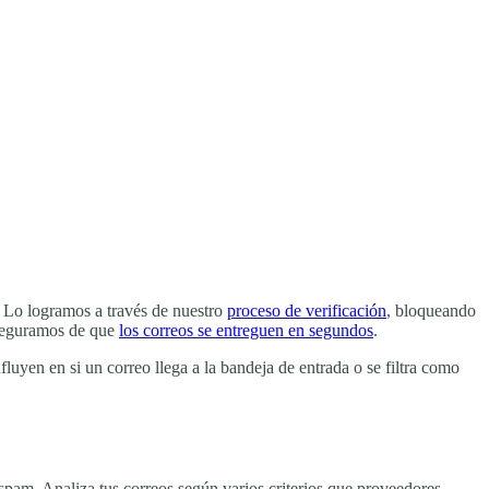
m. Lo logramos a través de nuestro
proceso de verificación
, bloqueando
aseguramos de que
los correos se entreguen en segundos
.
luyen en si un correo llega a la bandeja de entrada o se filtra como
spam. Analiza tus correos según varios criterios que proveedores