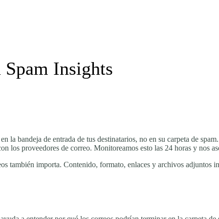
n Spam Insights
 en la bandeja de entrada de tus destinatarios, no en su carpeta de spa
con los proveedores de correo. Monitoreamos esto las 24 horas y nos 
eos también importa. Contenido, formato, enlaces y archivos adjuntos inf
ayuda a entender por qué los correos podrían terminar en la carpeta de 