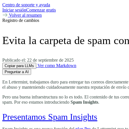
Centro de soporte y ayuda
Iniciar sesión
Comenzar gratis
Volver al resumen
Registro de cambios
Evita la carpeta de spam co
Publicado el:
22 de septiembre de 2025
Ver como Markdown
Copiar para LLMs
Preguntar a AI
En Lettermint, trabajamos duro para entregar tus correos directamente
el abuso y manteniendo cuidadosamente nuestra reputación de envío 
Pero una buena infraestructura no lo es todo. El contenido de tus corr
spam. Por eso estamos introduciendo
Spam Insights
.
Presentamos Spam Insights
Spam Insights es una nueva función del
plan Pro
de Lettermint que te 