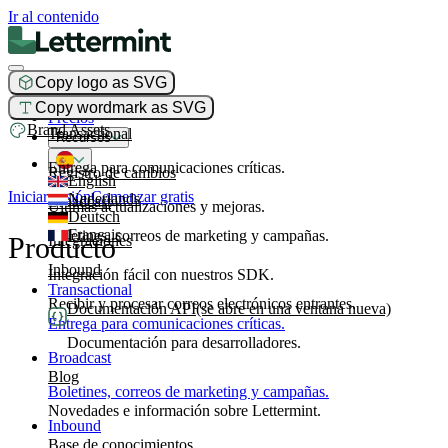
Ir al contenido
Copy logo as SVG
Producto
Copy wordmark as SVG
Precios
Brand Assets
Transactional
Recursos
Entrega para comunicaciones críticas.
Registro de cambios
English
Iniciar sesión
Comenzar gratis
Nederlands
Broadcast
Últimas actualizaciones y mejoras.
Deutsch
Français
Boletines, correos de marketing y campañas.
Producto
Integraciones
Inbound
Integración fácil con nuestros SDK.
Transactional
Recibir y procesar correos electrónicos entrantes.
Documentación API
(se abre en una ventana nueva)
Entrega para comunicaciones críticas.
Documentación para desarrolladores.
Broadcast
Blog
Boletines, correos de marketing y campañas.
Novedades e información sobre Lettermint.
Inbound
Base de conocimientos