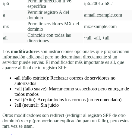
Permitir dirección IPv6
ip6
ip6:2001:db8::1
específica
Permitir registro A del
a
a:mail.example.com
dominio
Permitir servidores MX del
mx
mx:example.com
dominio
Coincidir con todas las
all
~all
,
-all
,
+all
direcciones
Los
modificadores
son instrucciones opcionales que proporcionan
información adicional pero no determinan directamente si un
servidor puede enviar. El modificador más importante es
all
, que
aparece al final de tu registro SPF:
-all
(fallo estricto): Rechazar correos de servidores no
autorizados
~all
(fallo suave): Marcar como sospechoso pero entregar de
todos modos
+all
(éxito): Aceptar todos los correos (no recomendado)
?all
(neutral): Sin juicio
Otros modificadores son
redirect
(redirigir al registro SPF de otro
dominio) y
exp
(proporcionar explicación para un fallo), pero estos
rara vez se usan.