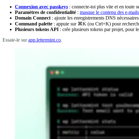
Connexion avec passkeys
: connecte-toi plus vite et en toute s
Paramètres de confidentialité
:
masque le contenu des e-mails
Domain Connect
: ajoute les enregistrements DNS nécessaires 
Command palette
: appuie sur ⌘K (ou Ctrl+K) pour recherche
Plusieurs tokens API
: crée plusieurs tokens par projet, pour l
Essaie-le sur
app.lettermint.co
.