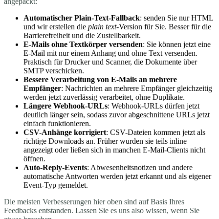
angepackt:
Automatischer Plain-Text-Fallback
: senden Sie nur HTML
und wir erstellen die
plain text
-Version für Sie. Besser für die
Barrierefreiheit und die Zustellbarkeit.
E-Mails ohne Textkörper versenden
: Sie können jetzt eine
E-Mail mit nur einem Anhang und ohne Text versenden.
Praktisch für Drucker und Scanner, die Dokumente über
SMTP verschicken.
Bessere Verarbeitung von E-Mails an mehrere
Empfänger
: Nachrichten an mehrere Empfänger gleichzeitig
werden jetzt zuverlässig verarbeitet, ohne Duplikate.
Längere Webhook-URLs
: Webhook-URLs dürfen jetzt
deutlich länger sein, sodass zuvor abgeschnittene URLs jetzt
einfach funktionieren.
CSV-Anhänge korrigiert
: CSV-Dateien kommen jetzt als
richtige Downloads an. Früher wurden sie teils inline
angezeigt oder ließen sich in manchen E-Mail-Clients nicht
öffnen.
Auto-Reply-Events
: Abwesenheitsnotizen und andere
automatische Antworten werden jetzt erkannt und als eigener
Event-Typ gemeldet.
Die meisten Verbesserungen hier oben sind auf Basis Ihres
Feedbacks entstanden. Lassen Sie es uns also wissen, wenn Sie