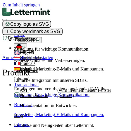
Zum Inhalt springen
Copy logo as SVG
Produkt
Copy wordmark as SVG
Preise
Brand Assets
Transactional
Ressourcen
Zustellung für wichtige Kommunikation.
Changelog
English
Anmelden
Kostenlos starten
Nederlands
Broadcast
Neueste Updates und Verbesserungen.
Français
Español
Newsletter, Marketing-E-Mails und Kampagnen.
Produkt
Integrationen
Inbound
Einfache Integration mit unseren SDKs.
Transactional
Empfangen und verarbeiten eingehender E-Mails.
API-
(wird in einem neuen Fenster
Zustellung für wichtige Kommunikation.
Dokumentation
geöffnet)
Broadcast
Dokumentation für Entwickler.
Newsletter, Marketing-E-Mails und Kampagnen.
Blog
Inbound
Einblicke und Neuigkeiten über Lettermint.