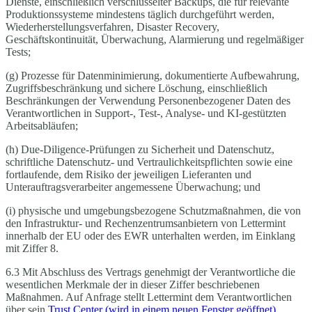
Dienste, einschließlich verschlüsselter Backups, die für relevante
Produktionssysteme mindestens täglich durchgeführt werden,
Wiederherstellungsverfahren, Disaster Recovery,
Geschäftskontinuität, Überwachung, Alarmierung und regelmäßiger
Tests;
(g) Prozesse für Datenminimierung, dokumentierte Aufbewahrung,
Zugriffsbeschränkung und sichere Löschung, einschließlich
Beschränkungen der Verwendung Personenbezogener Daten des
Verantwortlichen in Support-, Test-, Analyse- und KI-gestützten
Arbeitsabläufen;
(h) Due-Diligence-Prüfungen zu Sicherheit und Datenschutz,
schriftliche Datenschutz- und Vertraulichkeitspflichten sowie eine
fortlaufende, dem Risiko der jeweiligen Lieferanten und
Unterauftragsverarbeiter angemessene Überwachung; und
(i) physische und umgebungsbezogene Schutzmaßnahmen, die von
den Infrastruktur- und Rechenzentrumsanbietern von Lettermint
innerhalb der EU oder des EWR unterhalten werden, im Einklang
mit Ziffer 8.
6.3 Mit Abschluss des Vertrags genehmigt der Verantwortliche die
wesentlichen Merkmale der in dieser Ziffer beschriebenen
Maßnahmen. Auf Anfrage stellt Lettermint dem Verantwortlichen
über sein
Trust Center
(wird in einem neuen Fenster geöffnet)