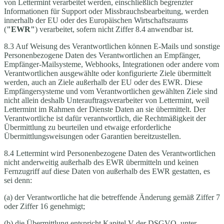
von Lettermint verarbeitet werden, einschließlich begrenzter
Informationen für Support oder Missbrauchsbearbeitung, werden
innerhalb der EU oder des Europäischen Wirtschaftsraums
(
"EWR"
) verarbeitet, sofern nicht Ziffer 8.4 anwendbar ist.
8.3 Auf Weisung des Verantwortlichen können E-Mails und sonstige
Personenbezogene Daten des Verantwortlichen an Empfänger,
Empfänger-Mailsysteme, Webhooks, Integrationen oder andere vom
Verantwortlichen ausgewählte oder konfigurierte Ziele übermittelt
werden, auch an Ziele außerhalb der EU oder des EWR. Diese
Empfängersysteme und vom Verantwortlichen gewählten Ziele sind
nicht allein deshalb Unterauftragsverarbeiter von Lettermint, weil
Lettermint im Rahmen der Dienste Daten an sie übermittelt. Der
Verantwortliche ist dafür verantwortlich, die Rechtmäßigkeit der
Übermittlung zu beurteilen und etwaige erforderliche
Übermittlungsweisungen oder Garantien bereitzustellen.
8.4 Lettermint wird Personenbezogene Daten des Verantwortlichen
nicht anderweitig außerhalb des EWR übermitteln und keinen
Fernzugriff auf diese Daten von außerhalb des EWR gestatten, es
sei denn:
(a) der Verantwortliche hat die betreffende Änderung gemäß Ziffer 7
oder Ziffer 16 genehmigt;
(b) die Übermittlung entspricht Kapitel V der DSGVO, unter