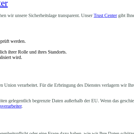
ter
hen wir unsere Sicherheitslage transparent. Unser
Trust Center
gibt Ihn
eprüft werden.
ßlich ihrer Rolle und ihres Standorts.
isiert wird.
en Union verarbeitet. Für die Erbringung des Dienstes verlagern wir Ih
iten gelegentlich begrenzte Daten außerhalb der EU. Wenn das geschieh
sverarbeiter
.
enheitspflicht oder eine Frage dazu haben, wie wir Ihre Daten schütze