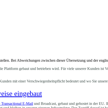
itstellen. Bei Abweichungen zwischen dieser Übersetzung und der englisch
 die Plattform gebaut und betrieben wird. Für viele unserer Kunden ist V
r Kunden mit einer Verschwiegenheitspflicht bedeutet und wo Sie unser
weise eingebaut
 Transactional E-Mail
und Broadcast, gebaut und gehostet in der EU. I
nd bleiben in unserer eigenen Infrastruktur. Der Zugriff darauf ist bes