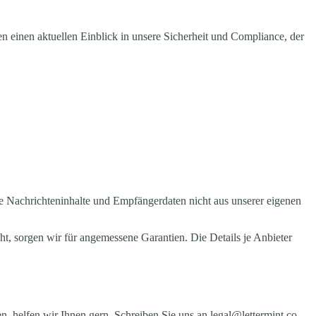
en einen aktuellen Einblick in unsere Sicherheit und Compliance, der
re Nachrichteninhalte und Empfängerdaten nicht aus unserer eigenen
t, sorgen wir für angemessene Garantien. Die Details je Anbieter
n, helfen wir Ihnen gern. Schreiben Sie uns an legal@lettermint.co.