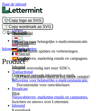
Naar de inhoud
Copy logo as SVG
Product
Copy wordmark as SVG
Prijzen
Brand Assets
Transactional
Bronnen
Bezorging voor belangrijke e-mailcommunicatie.
Laatste updates
English
Inloggen
Gratis starten
Deutsch
Broadcast
Bekijk de laatste updates en verbeteringen.
Français
Español
Nieuwsbrieven, marketing emails en campagnes.
Product
Integraties
Inbound
Integreer eenvoudig met onze SDK's.
Transactional
Ontvang en verwerk inkomende e-mails.
API-documentatie
(opent in een nieuw venster)
Bezorging voor belangrijke e-mailcommunicatie.
Documentatie voor ontwikkelaars.
Broadcast
Blog
Nieuwsbrieven, marketing emails en campagnes.
Inzichten en nieuws over Lettermint.
Inbound
Kennisbank