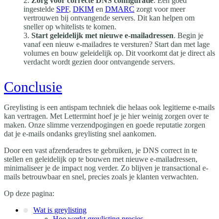
Zorg voor correcte DNS configuratie
. Een goed
ingestelde
SPF
,
DKIM
en
DMARC
zorgt voor meer
vertrouwen bij ontvangende servers. Dit kan helpen om
sneller op whitelists te komen.
Start geleidelijk met nieuwe e-mailadressen
. Begin je
vanaf een nieuw e-mailadres te versturen? Start dan met lage
volumes en bouw geleidelijk op. Dit voorkomt dat je direct als
verdacht wordt gezien door ontvangende servers.
Conclusie
Greylisting is een antispam techniek die helaas ook legitieme e-mails
kan vertragen. Met Lettermint hoef je je hier weinig zorgen over te
maken. Onze slimme verzendpogingen en goede reputatie zorgen
dat je e-mails ondanks greylisting snel aankomen.
Door een vast afzenderadres te gebruiken, je DNS correct in te
stellen en geleidelijk op te bouwen met nieuwe e-mailadressen,
minimaliseer je de impact nog verder. Zo blijven je transactional e-
mails betrouwbaar en snel, precies zoals je klanten verwachten.
Op deze pagina:
Wat is greylisting
Hoe werkt greylisting precies