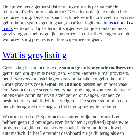
Heb je wel eens gemerkt dat sommige e-mails pas na enkele
minuten of zelfs uren aankomen? Grote kans dat je te maken hebt
met greylisting. Deze antispam-techniek wordt door veel mailservers
gebruikt om spam tegen te gaan, maar kan legitieme
transactional e-
mails
vertragen. Bij Lettermint zorgen we dat je e-mails ondanks
greylisting zo snel mogelijk aankomen. In dit artikel leggen we uit
wat greylisting precies is en hoe wij ermee omgaan.
Wat is greylisting
Greylisting is een methode die
sommige ontvangende mailservers
gebruiken om spam te bestrijden. Vooral kleinere e-mailproviders,
bedrijfsservers en instellingen zoals universiteiten gebruiken dit.
Grote providers zoals
Gmail
en
Outlook
passen het minder vaak
toe. Wanneer deze servers een e-mail ontvangen van een nieuwe of
onbekende combinatie van afzender en ontvanger, kunnen ze
besluiten de e-mail tijdelijk te weigeren. De server stuurt dan een
bericht terug met de vraag om het later opnieuw te proberen.
Waarom werkt dit? Spammers versturen miljoenen e-mails en
hebben geen tijd om afgewezen berichten (greylisted) opnieuw te
proberen. Legitieme mailservers zoals Lettermint doen dit wel
automatisch. In het Lettermint dashboard zie je dit terug als een