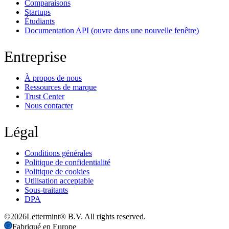
Comparaisons
Startups
Étudiants
Documentation API
(ouvre dans une nouvelle fenêtre)
Entreprise
À propos de nous
Ressources de marque
Trust Center
Nous contacter
Légal
Conditions générales
Politique de confidentialité
Politique de cookies
Utilisation acceptable
Sous-traitants
DPA
©
2026
Lettermint® B.V. All rights reserved.
Fabriqué en Europe