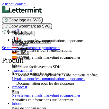
Aller au contenu
Copy logo as SVG
Produit
Copy wordmark as SVG
Tarifs
Brand Assets
Transactional
Ressources
Livraison pour les communications importantes.
Journal des modifications
English
Se connecter
Commencer gratuitement
Nederlands
Broadcast
Dernières mises à jour et améliorations.
Deutsch
Español
Newsletters, e-mails marketing et campagnes.
Produit
Intégrations
Inbound
Intégration facile avec nos SDK.
Transactional
Recevoir et traiter les e-mails entrants.
Documentation API
(ouvre dans une nouvelle fenêtre)
Livraison pour les communications importantes.
Documentation pour les développeurs.
Broadcast
Blog
Newsletters, e-mails marketing et campagnes.
Actualités et informations sur Lettermint.
Inbound
Base de connaissances