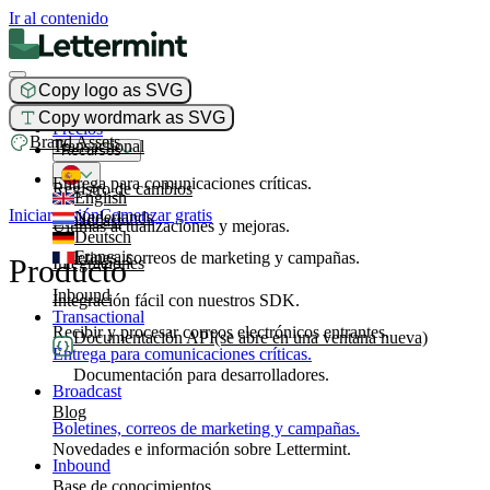
Ir al contenido
Copy logo as SVG
Producto
Copy wordmark as SVG
Precios
Brand Assets
Transactional
Recursos
Entrega para comunicaciones críticas.
Registro de cambios
English
Iniciar sesión
Comenzar gratis
Nederlands
Broadcast
Últimas actualizaciones y mejoras.
Deutsch
Français
Boletines, correos de marketing y campañas.
Producto
Integraciones
Inbound
Integración fácil con nuestros SDK.
Transactional
Recibir y procesar correos electrónicos entrantes.
Documentación API
(se abre en una ventana nueva)
Entrega para comunicaciones críticas.
Documentación para desarrolladores.
Broadcast
Blog
Boletines, correos de marketing y campañas.
Novedades e información sobre Lettermint.
Inbound
Base de conocimientos