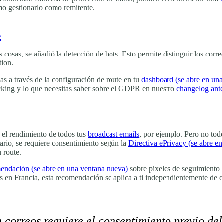
mo gestionarlo como remitente.
s
osas, se añadió la detección de bots. Esto permite distinguir los correo
tion.
vas a través de la configuración de route en tu
dashboard
(se abre en un
cking y lo que necesitas saber sobre el GDPR en nuestro
changelog ante
r el rendimiento de todos tus
broadcast emails
, por ejemplo. Pero no tod
tario, se requiere consentimiento según la
Directiva ePrivacy
(se abre e
 route.
mendación
(se abre en una ventana nueva)
sobre píxeles de seguimiento e
ios en Francia, esta recomendación se aplica a ti independientemente de 
 correos requiere el consentimiento previo del