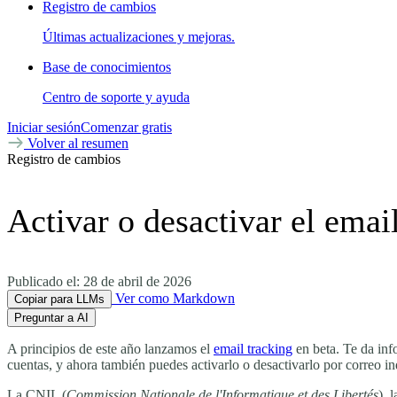
Registro de cambios
Últimas actualizaciones y mejoras.
Base de conocimientos
Centro de soporte y ayuda
Iniciar sesión
Comenzar gratis
Volver al resumen
Registro de cambios
Activar o desactivar el emai
Publicado el:
28 de abril de 2026
Ver como Markdown
Copiar para LLMs
Preguntar a AI
A principios de este año lanzamos el
email tracking
en beta. Te da inf
cuentas, y ahora también puedes activarlo o desactivarlo por correo in
La CNIL (
Commission Nationale de l'Informatique et des Libertés
), 