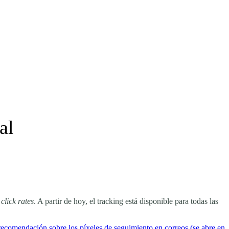
al
s
click rates
. A partir de hoy, el tracking está disponible para todas las
recomendación sobre los píxeles de seguimiento en correos
(se abre en