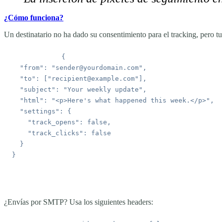
¿Cómo funciona?
Un destinatario no ha dado su consentimiento para el tracking, pero tu 
  "from"
: 
"sender@yourdomain.com"
  "to"
: [
"recipient@example.com"
  "subject"
: 
"Your weekly update"
  "html"
: 
"<p>Here's what happened this week.</p>"
  "settings"
    "track_opens"
: 
false
    "track_clicks"
: 
¿Envías por SMTP? Usa los siguientes headers: