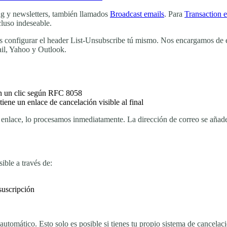
ng y newsletters, también llamados
Broadcast emails
. Para
Transaction 
luso indeseable.
as configurar el header List-Unsubscribe tú mismo. Nos encargamos de el
il, Yahoo y Outlook.
on un clic según RFC 8058
iene un enlace de cancelación visible al final
l enlace, lo procesamos inmediatamente. La dirección de correo se añad
ible a través de:
suscripción
utomático. Esto solo es posible si tienes tu propio sistema de cancela