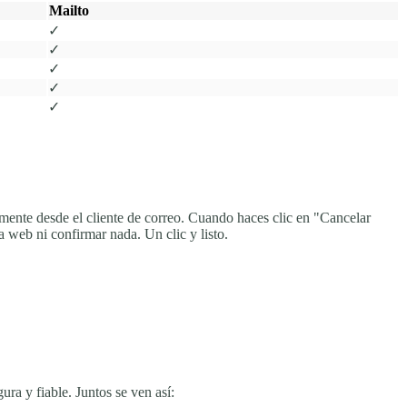
Mailto
✓
✓
✓
✓
✓
amente desde el cliente de correo. Cuando haces clic en "Cancelar
a web ni confirmar nada. Un clic y listo.
ra y fiable. Juntos se ven así: