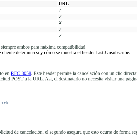
URL
✓
✓
✗
✓
✓
r siempre ambos para máxima compatibilidad.
cliente determina si y cómo se muestra el header List-Unsubscribe.
ito en
RFC 8058
. Este header permite la cancelación con un clic direct
citud POST a la URL. Así, el destinatario no necesita visitar una págin
icitud de cancelación, el segundo asegura que esto ocurra de forma segu