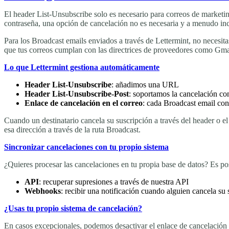
El header List-Unsubscribe solo es necesario para correos de marketi
contraseña, una opción de cancelación no es necesaria y a menudo inc
Para los Broadcast emails enviados a través de Lettermint, no necesit
que tus correos cumplan con las directrices de proveedores como Gma
Lo que Lettermint gestiona automáticamente
Header List-Unsubscribe
: añadimos una URL
Header List-Unsubscribe-Post
: soportamos la cancelación c
Enlace de cancelación en el correo
: cada Broadcast email cont
Cuando un destinatario cancela su suscripción a través del header o e
esa dirección a través de la ruta Broadcast.
Sincronizar cancelaciones con tu propio sistema
¿Quieres procesar las cancelaciones en tu propia base de datos? Es pos
API
: recuperar supresiones a través de nuestra API
Webhooks
: recibir una notificación cuando alguien cancela su 
¿Usas tu propio sistema de cancelación?
En casos excepcionales, podemos desactivar el enlace de cancelación a