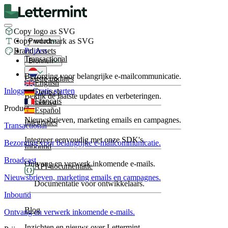
Copy logo as SVG
Copy wordmark as SVG
Product
Brand Assets
Prijzen
Transactional
Bronnen
Bezorging voor belangrijke e-mailcommunicatie.
Laatste updates
English
Inloggen
Gratis starten
Deutsch
Bekijk de laatste updates en verbeteringen.
Français
Broadcast
Product
Español
Nieuwsbrieven, marketing emails en campagnes.
Integraties
Transactional
Integreer eenvoudig met onze SDK's.
Bezorging voor belangrijke e-mailcommunicatie.
Inbound
Broadcast
Ontvang en verwerk inkomende e-mails.
API-documentatie
Nieuwsbrieven, marketing emails en campagnes.
Documentatie voor ontwikkelaars.
Inbound
Blog
Ontvang en verwerk inkomende e-mails.
Inzichten en nieuws over Lettermint.