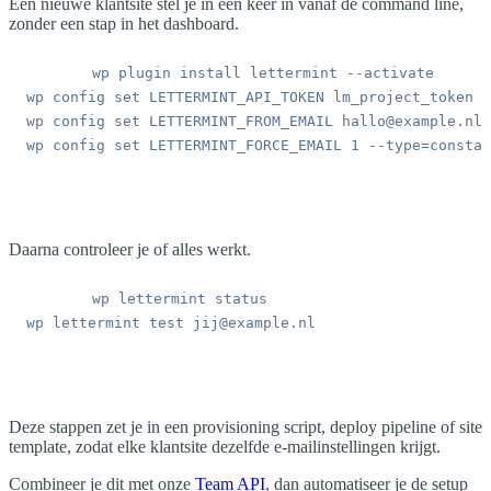
Een nieuwe klantsite stel je in één keer in vanaf de command line,
zonder een stap in het dashboard.
wp
 plugin
 install
 lettermint
wp
 config
 set
 LETTERMINT_API_TOKEN
 lm_project_token
wp
 config
 set
 LETTERMINT_FROM_EMAIL
 hallo@example.nl
wp
 config
 set
 LETTERMINT_FORCE_EMAIL
 1
Daarna controleer je of alles werkt.
wp
 lettermint
wp
 lettermint
 test
Deze stappen zet je in een provisioning script, deploy pipeline of site
template, zodat elke klantsite dezelfde e-mailinstellingen krijgt.
Combineer je dit met onze
Team API
, dan automatiseer je de setup