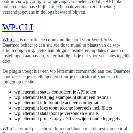
ook in via wp-config of omgevingsvariabelen, zodat je API token
buiten de database blijft. En je bepaalt voortaan zelf hoelang
verzendgegevens in de logs bewaard blijven.
WP-CLI
WP-CLI
is de officiële command line tool voor WordPress.
Daarmee beheer je een site via de terminal in plaats van de wp-
admin omgeving. Denk aan plugins installeren, updates draaien of
instellingen aanpassen, zeker handig als je dat voor veel sites tegelijk
doet.
De plugin voegt hier een
wp lettermint
commando aan toe. Daarmee
controleer je je instellingen en stuur je een testmail zonder in te
loggen op de site.
wp lettermint status
controleert je API token
wp lettermint test jij@example.nl
stuurt een testmail
wp lettermint info
toont de actieve configuratie
wp lettermint logs
toont recente logregels incl. filters
wp lettermint stats
toont je verzonden e-mails
wp lettermint prune --days=30
verwijdert oude logregels
WP-CLI wordt pas echt sterk in combinatie met de rest van de tool.