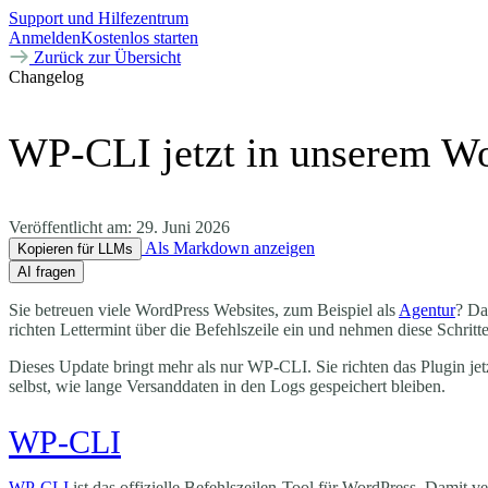
Support und Hilfezentrum
Anmelden
Kostenlos starten
Zurück zur Übersicht
Changelog
WP-CLI jetzt in unserem Wo
Veröffentlicht am:
29. Juni 2026
Als Markdown anzeigen
Kopieren für LLMs
AI fragen
Sie betreuen viele WordPress Websites, zum Beispiel als
Agentur
? Da
richten Lettermint über die Befehlszeile ein und nehmen diese Schritte
Dieses Update bringt mehr als nur WP-CLI. Sie richten das Plugin je
selbst, wie lange Versanddaten in den Logs gespeichert bleiben.
WP-CLI
WP-CLI
ist das offizielle Befehlszeilen-Tool für WordPress. Damit v