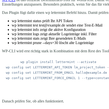
Einstellungen anzupassen. Besonders praktisch, wenn Sie das für viele
Das Plugin fügt dafür einen
wp lettermint
Befehl hinzu. Damit prüfen 
wp lettermint status
prüft Ihr API Token
wp lettermint test test@example.de
sendet eine Test-E-Mail
wp lettermint info
zeigt die aktive Konfiguration
wp lettermint logs
zeigt aktuelle Logeinträge inkl. Filter
wp lettermint stats
zeigt Ihre gesendeten E-Mails
wp lettermint prune --days=30
löscht alte Logeinträge
WP-CLI wird erst richtig stark in Kombination mit dem Rest des Tool
wp
 plugin
 install
 lettermint
wp
 config
 set
 LETTERMINT_API_TOKEN
 lm_project_token
wp
 config
 set
 LETTERMINT_FROM_EMAIL
 hallo@example.de
wp
 config
 set
 LETTERMINT_FORCE_EMAIL
 1
Danach prüfen Sie, ob alles funktioniert.