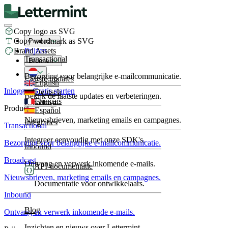
Copy logo as SVG
Copy wordmark as SVG
Product
Brand Assets
Prijzen
Transactional
Bronnen
Bezorging voor belangrijke e-mailcommunicatie.
Laatste updates
English
Inloggen
Gratis starten
Deutsch
Bekijk de laatste updates en verbeteringen.
Français
Broadcast
Product
Español
Nieuwsbrieven, marketing emails en campagnes.
Integraties
Transactional
Integreer eenvoudig met onze SDK's.
Bezorging voor belangrijke e-mailcommunicatie.
Inbound
Broadcast
Ontvang en verwerk inkomende e-mails.
API-documentatie
Nieuwsbrieven, marketing emails en campagnes.
Documentatie voor ontwikkelaars.
Inbound
Blog
Ontvang en verwerk inkomende e-mails.
Inzichten en nieuws over Lettermint.