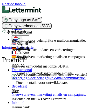
Naar de inhoud
Copy logo as SVG
Product
Copy wordmark as SVG
Prijzen
Brand Assets
Transactional
Bronnen
Bezorging voor belangrijke e-mailcommunicatie.
Laatste updates
English
Inloggen
Gratis starten
Deutsch
Broadcast
Bekijk de laatste updates en verbeteringen.
Français
Español
Nieuwsbrieven, marketing emails en campagnes.
Product
Integraties
Inbound
Integreer eenvoudig met onze SDK's.
Transactional
Ontvang en verwerk inkomende e-mails.
API-documentatie
(opent in een nieuw venster)
Bezorging voor belangrijke e-mailcommunicatie.
Documentatie voor ontwikkelaars.
Broadcast
Blog
Nieuwsbrieven, marketing emails en campagnes.
Inzichten en nieuws over Lettermint.
Inbound
Kennisbank