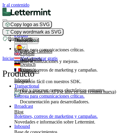
Ir al contenido
Copy logo as SVG
Producto
Copy wordmark as SVG
Precios
Brand Assets
Transactional
Recursos
Entrega para comunicaciones críticas.
Registro de cambios
English
Iniciar sesión
Comenzar gratis
Nederlands
Broadcast
Últimas actualizaciones y mejoras.
Deutsch
Français
Boletines, correos de marketing y campañas.
Producto
Integraciones
Inbound
Integración fácil con nuestros SDK.
Transactional
Recibir y procesar correos electrónicos entrantes.
Documentación API
(se abre en una ventana nueva)
Entrega para comunicaciones críticas.
Documentación para desarrolladores.
Broadcast
Blog
Boletines, correos de marketing y campañas.
Novedades e información sobre Lettermint.
Inbound
Base de conocimientos