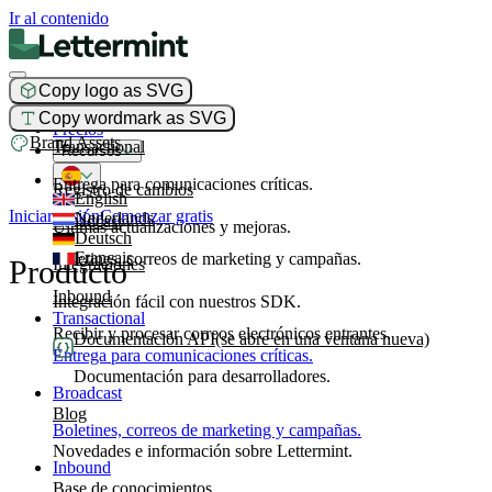
Ir al contenido
Copy logo as SVG
Producto
Copy wordmark as SVG
Precios
Brand Assets
Transactional
Recursos
Entrega para comunicaciones críticas.
Registro de cambios
English
Iniciar sesión
Comenzar gratis
Nederlands
Broadcast
Últimas actualizaciones y mejoras.
Deutsch
Français
Boletines, correos de marketing y campañas.
Producto
Integraciones
Inbound
Integración fácil con nuestros SDK.
Transactional
Recibir y procesar correos electrónicos entrantes.
Documentación API
(se abre en una ventana nueva)
Entrega para comunicaciones críticas.
Documentación para desarrolladores.
Broadcast
Blog
Boletines, correos de marketing y campañas.
Novedades e información sobre Lettermint.
Inbound
Base de conocimientos