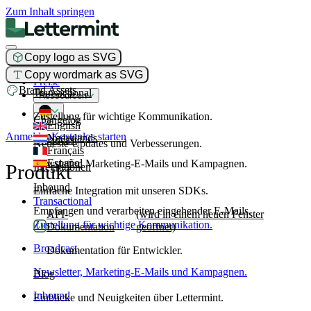
Zum Inhalt springen
Copy logo as SVG
Produkt
Copy wordmark as SVG
Preise
Brand Assets
Transactional
Ressourcen
Zustellung für wichtige Kommunikation.
Changelog
English
Anmelden
Kostenlos starten
Nederlands
Broadcast
Neueste Updates und Verbesserungen.
Français
Español
Newsletter, Marketing-E-Mails und Kampagnen.
Produkt
Integrationen
Inbound
Einfache Integration mit unseren SDKs.
Transactional
Empfangen und verarbeiten eingehender E-Mails.
API-
(wird in einem neuen Fenster
Zustellung für wichtige Kommunikation.
Dokumentation
geöffnet)
Broadcast
Dokumentation für Entwickler.
Newsletter, Marketing-E-Mails und Kampagnen.
Blog
Inbound
Einblicke und Neuigkeiten über Lettermint.