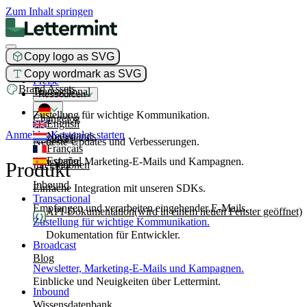
Zum Inhalt springen
Copy logo as SVG
Produkt
Copy wordmark as SVG
Preise
Brand Assets
Transactional
Ressourcen
Zustellung für wichtige Kommunikation.
Changelog
English
Anmelden
Kostenlos starten
Nederlands
Broadcast
Neueste Updates und Verbesserungen.
Français
Español
Newsletter, Marketing-E-Mails und Kampagnen.
Produkt
Integrationen
Inbound
Einfache Integration mit unseren SDKs.
Transactional
Empfangen und verarbeiten eingehender E-Mails.
API-Dokumentation
(wird in einem neuen Fenster geöffnet)
Zustellung für wichtige Kommunikation.
Dokumentation für Entwickler.
Broadcast
Blog
Newsletter, Marketing-E-Mails und Kampagnen.
Einblicke und Neuigkeiten über Lettermint.
Inbound
Wissensdatenbank