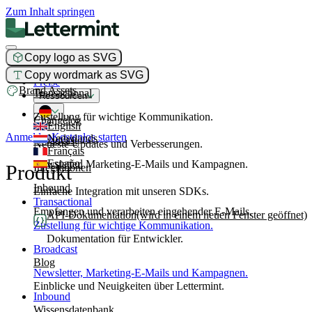
Zum Inhalt springen
Copy logo as SVG
Produkt
Copy wordmark as SVG
Preise
Brand Assets
Transactional
Ressourcen
Zustellung für wichtige Kommunikation.
Changelog
English
Anmelden
Kostenlos starten
Nederlands
Broadcast
Neueste Updates und Verbesserungen.
Français
Español
Newsletter, Marketing-E-Mails und Kampagnen.
Produkt
Integrationen
Inbound
Einfache Integration mit unseren SDKs.
Transactional
Empfangen und verarbeiten eingehender E-Mails.
API-Dokumentation
(wird in einem neuen Fenster geöffnet)
Zustellung für wichtige Kommunikation.
Dokumentation für Entwickler.
Broadcast
Blog
Newsletter, Marketing-E-Mails und Kampagnen.
Einblicke und Neuigkeiten über Lettermint.
Inbound
Wissensdatenbank