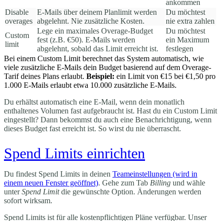
ankommen
Disable
E-Mails über deinem Planlimit werden
Du möchtest
overages
abgelehnt. Nie zusätzliche Kosten.
nie extra zahlen
Lege ein maximales Overage-Budget
Du möchtest
Custom
fest (z.B. €50). E-Mails werden
ein Maximum
limit
abgelehnt, sobald das Limit erreicht ist.
festlegen
Bei einem Custom Limit berechnet das System automatisch, wie
viele zusätzliche E-Mails dein Budget basierend auf dem Overage-
Tarif deines Plans erlaubt.
Beispiel:
ein Limit von €15 bei €1,50 pro
1.000 E-Mails erlaubt etwa 10.000 zusätzliche E-Mails.
Du erhältst automatisch eine E-Mail, wenn dein monatlich
enthaltenes Volumen fast aufgebraucht ist. Hast du ein Custom Limit
eingestellt? Dann bekommst du auch eine Benachrichtigung, wenn
dieses Budget fast erreicht ist. So wirst du nie überrascht.
Spend Limits einrichten
Du findest Spend Limits in deinen
Teameinstellungen
(wird in
einem neuen Fenster geöffnet)
. Gehe zum Tab
Billing
und wähle
unter
Spend Limit
die gewünschte Option. Änderungen werden
sofort wirksam.
Spend Limits ist für alle kostenpflichtigen Pläne verfügbar. Unser