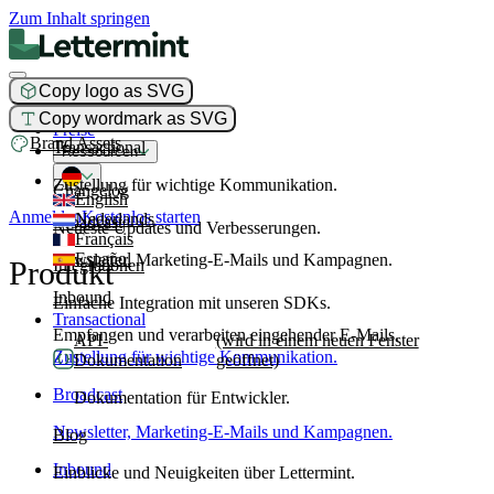
Zum Inhalt springen
Copy logo as SVG
Produkt
Copy wordmark as SVG
Preise
Brand Assets
Transactional
Ressourcen
Zustellung für wichtige Kommunikation.
Changelog
English
Anmelden
Kostenlos starten
Nederlands
Broadcast
Neueste Updates und Verbesserungen.
Français
Español
Newsletter, Marketing-E-Mails und Kampagnen.
Produkt
Integrationen
Inbound
Einfache Integration mit unseren SDKs.
Transactional
Empfangen und verarbeiten eingehender E-Mails.
API-
(wird in einem neuen Fenster
Zustellung für wichtige Kommunikation.
Dokumentation
geöffnet)
Broadcast
Dokumentation für Entwickler.
Newsletter, Marketing-E-Mails und Kampagnen.
Blog
Inbound
Einblicke und Neuigkeiten über Lettermint.