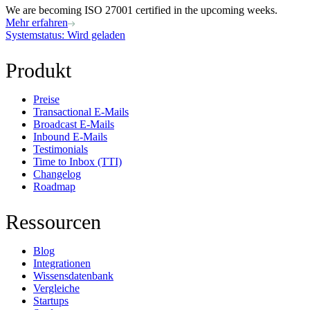
We are becoming ISO 27001 certified in the upcoming weeks.
Mehr erfahren
Systemstatus
: Wird geladen
Produkt
Preise
Transactional E-Mails
Broadcast E-Mails
Inbound E-Mails
Testimonials
Time to Inbox (TTI)
Changelog
Roadmap
Ressourcen
Blog
Integrationen
Wissensdatenbank
Vergleiche
Startups