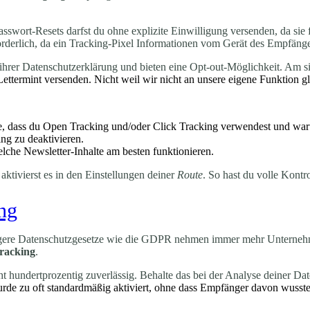
asswort-Resets darfst du ohne explizite Einwilligung versenden, da sie 
rderlich, da ein Tracking-Pixel Informationen vom Gerät des Empfänger
rer Datenschutzerklärung und bieten eine Opt-out-Möglichkeit. Am sich
Lettermint versenden. Nicht weil wir nicht an unsere eigene Funktion 
re, dass du Open Tracking und/oder Click Tracking verwendest und wa
ng zu deaktivieren.
lche Newsletter-Inhalte am besten funktionieren.
 aktivierst es in den Einstellungen deiner
Route
. So hast du volle Kontr
ng
rengere Datenschutzgesetze wie die GDPR nehmen immer mehr Unternehm
Tracking
.
t hundertprozentig zuverlässig. Behalte das bei der Analyse deiner Da
rde zu oft standardmäßig aktiviert, ohne dass Empfänger davon wuss