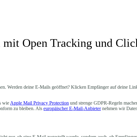
mit Open Tracking und Clic
rmen. Werden deine E-Mails geöffnet? Klicken Empfänger auf deine Link
es wie
Apple Mail Privacy Protection
und strenge GDPR-Regeln machen e
nform zu bleiben. Als
europäischer E-Mail-Anbieter
nehmen wir Datens
icht nur, ob eine E-Mail zugestellt wurde, sondern auch, ob Empfänger 