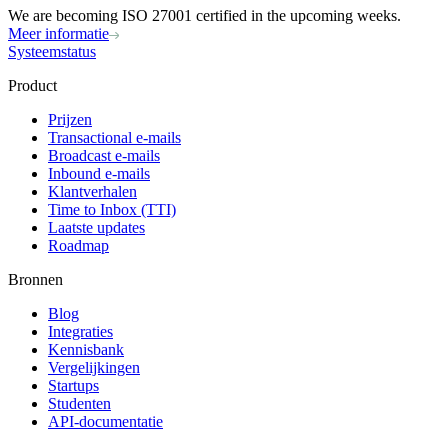
We are becoming ISO 27001 certified in the upcoming weeks.
Meer informatie
Systeemstatus
Product
Prijzen
Transactional e-mails
Broadcast e-mails
Inbound e-mails
Klantverhalen
Time to Inbox (TTI)
Laatste updates
Roadmap
Bronnen
Blog
Integraties
Kennisbank
Vergelijkingen
Startups
Studenten
API-documentatie