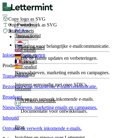
Copy logo as SVG
Copy wordmark as SVG
Product
Brand Assets
Prijzen
Transactional
Bronnen
Bezorging voor belangrijke e-mailcommunicatie.
Laatste updates
English
Inloggen
Gratis starten
Deutsch
Bekijk de laatste updates en verbeteringen.
Français
Broadcast
Product
Español
Nieuwsbrieven, marketing emails en campagnes.
Integraties
Transactional
Integreer eenvoudig met onze SDK's.
Bezorging voor belangrijke e-mailcommunicatie.
Inbound
Broadcast
Ontvang en verwerk inkomende e-mails.
API-documentatie
Nieuwsbrieven, marketing emails en campagnes.
Documentatie voor ontwikkelaars.
Inbound
Blog
Ontvang en verwerk inkomende e-mails.
Inzichten en nieuws over Lettermint.